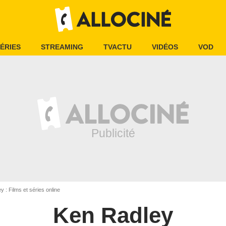
ÉRIES
STREAMING
TVACTU
VIDÉOS
VOD
 : Films et séries online
Ken Radley