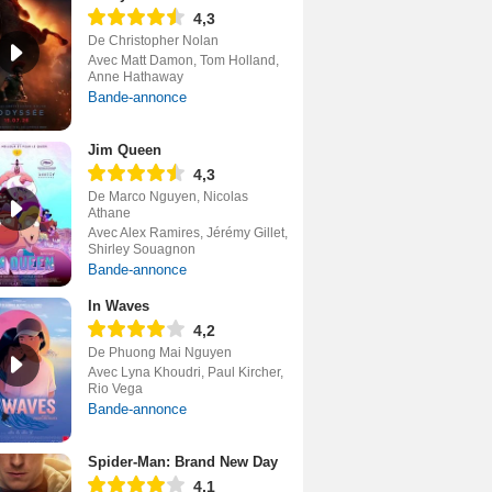
4,3
De Christopher Nolan
Avec Matt Damon, Tom Holland,
Anne Hathaway
Bande-annonce
Jim Queen
4,3
De Marco Nguyen, Nicolas
Athane
Avec Alex Ramires, Jérémy Gillet,
Shirley Souagnon
Bande-annonce
In Waves
4,2
De Phuong Mai Nguyen
Avec Lyna Khoudri, Paul Kircher,
Rio Vega
Bande-annonce
Spider-Man: Brand New Day
4,1