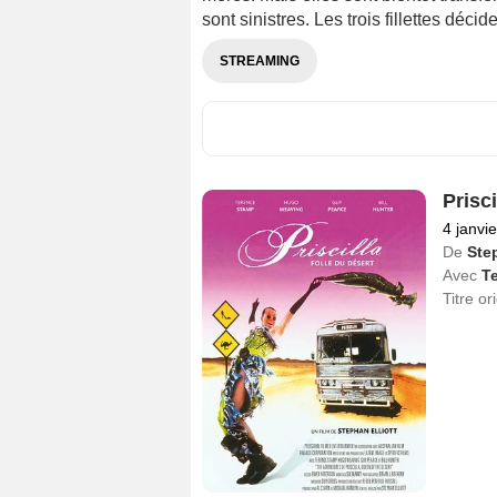
sont sinistres. Les trois fillettes décide
STREAMING
Prisci
4 janvi
De
Step
Avec
T
Titre or