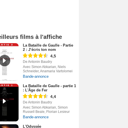
illeurs films à l'affiche
La Bataille de Gaulle - Partie
2 : J’écris ton nom
4,5
De Antonin Baudry
Avec Simon Abkarian, Niels
Schneider, Anamaria Vartolomei
Bande-annonce
La Bataille de Gaulle - partie 1
: L'Âge de Fer
4,4
De Antonin Baudry
Avec Simon Abkarian, Simon
Russell Beale, Florian Lesieur
Bande-annonce
L'Odyssée