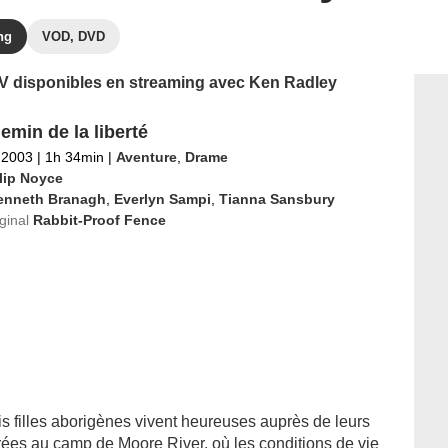
ng
VOD, DVD
 TV disponibles en streaming avec Ken Radley
emin de la liberté
l 2003
|
1h 34min
|
Aventure
,
Drame
llip Noyce
enneth Branagh
,
Everlyn Sampi
,
Tianna Sansbury
iginal
Rabbit-Proof Fence
is filles aborigènes vivent heureuses auprès de leurs
érées au camp de Moore River, où les conditions de vie