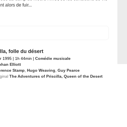
nt alors de fuir...
lla, folle du désert
er 1995
|
1h 44min
|
Comédie musicale
han Elliott
erence Stamp
,
Hugo Weaving
,
Guy Pearce
iginal
The Adventures of Priscilla, Queen of the Desert