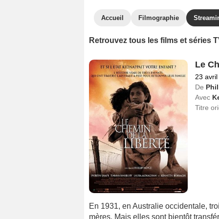
Accueil
Filmographie
Streami
Retrouvez tous les films et séries
Le Ch
23 avri
De
Phi
Avec
K
Titre or
En 1931, en Australie occidentale, tro
mères. Mais elles sont bientôt transf