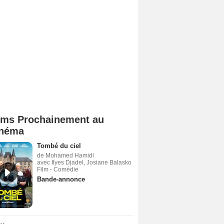
lms Prochainement au
néma
Tombé du ciel
de Mohamed Hamidi
avec Ilyes Djadel, Josiane Balasko
Film - Comédie
Bande-annonce