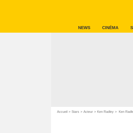
NEWS
CINÉMA
S
Accueil
Stars
Acteur
Ken Radley
Ken Radley