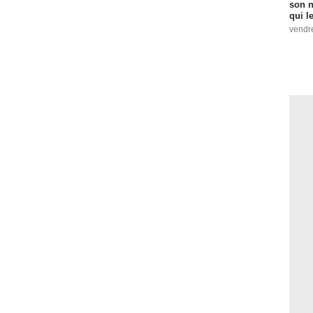
son n
qui le
vendre