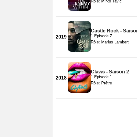
Rôle: Mirko Tavic
Castle Rock - Saiso
1 Episode
7
2019
Rôle: Marius Lambert
Claws - Saison 2
1 Episode
1
2018
Rôle: Prêtre