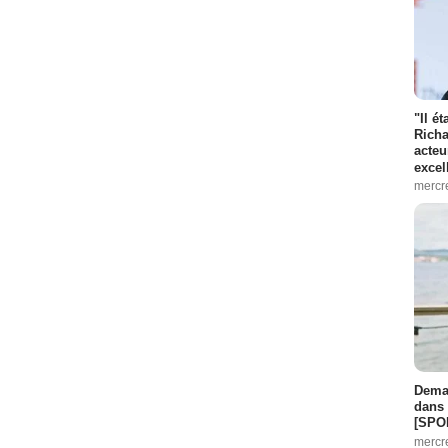
"Il é
Richa
acteu
excel
mercr
Demai
dans 
[SPO
mercr