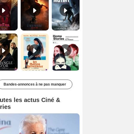
Le Triangle d'or Bande-annonce VF
Les Matins merveilleux Bande-annonce VF
Home stories Bande-annonce VO STFR
Bandes-annonces à ne pas manquer
utes les actus Ciné &
ries