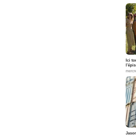
Ici t
l'épi
mercr
Jason