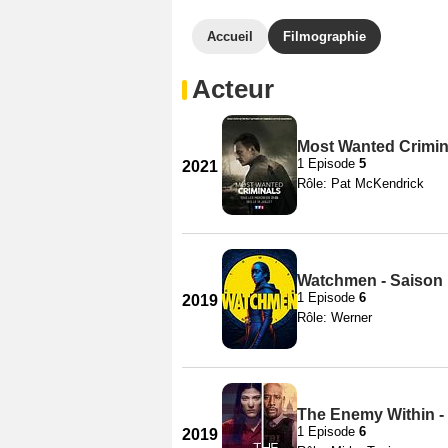
Accueil
Filmographie
Acteur
Most Wanted Crimina
1 Episode
5
2021
Rôle: Pat McKendrick
Watchmen - Saison 
1 Episode
6
2019
Rôle: Werner
The Enemy Within -
1 Episode
6
2019