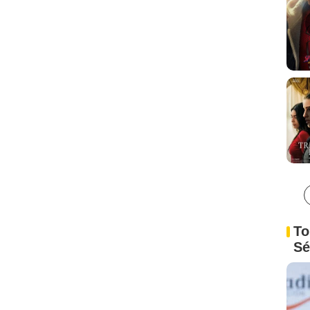
To
Sé