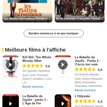
Les Matins merveilleux Bande-annonce VF
De la Comédie-Française Teaser VF
Bandes-annonces à ne pas manquer
Meilleurs films à l'affiche
Kill Bill: The Whole
La Bataille de
Bloody Affair
Gaulle - Partie 2 :
J’écris ton nom
4,6
4,5
De Quentin Tarantino
De Antonin Baudry
Avec Uma Thurman,
David Carradine, Lucy
Avec Simon Abkarian,
Liu
Niels Schneider,
Anamaria Vartolomei
Bande-annonce
Bande-annonce
La Bataille de
L'Odyssée
Gaulle - partie 1 :
4,3
L'Âge de Fer
De Christopher Nolan