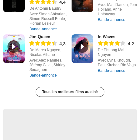
4,4
Avec Matt Damon, Tom
De Antonin Baudry
Holland, Anne
Avec Simon Abkarian,
Hathaway
Simon Russell Beale,
Bande-annonce
Florian Lesieur
Bande-annonce
Jim Queen
In Waves
4,3
4,2
De Marco Nguyen,
De Phuong Mai
Nicolas Athane
Nguyen
Avec Alex Ramires,
Avec Lyna Khoudri,
Jérémy Gillet, Shirley
Paul Kircher, Rio Vega
Souagnon
Bande-annonce
Bande-annonce
Tous les meilleurs films au ciné