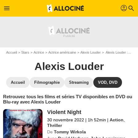
profil
menu
search
Accueil
Stars
Actrice
Actrice américaine
Alexis Louder
Alexis Louder : ses Blu-Ray, DVD, VOD, SVOD
Alexis Louder
Accueil
Filmographie
Streaming
VOD, DVD
Retrouvez tous les films et séries TV disponibles en DVD ou
Blu-ray avec Alexis Louder
Violent Night
30 novembre 2022
|
1h 52min
|
Action
,
Thriller
De
Tommy Wirkola