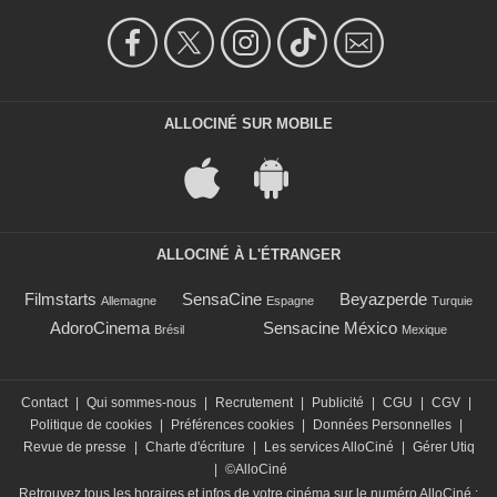
ALLOCINÉ SUR MOBILE
ALLOCINÉ À L'ÉTRANGER
Filmstarts
SensaCine
Beyazperde
Allemagne
Espagne
Turquie
AdoroCinema
Sensacine México
Brésil
Mexique
Contact
|
Qui sommes-nous
|
Recrutement
|
Publicité
|
CGU
|
CGV
|
Politique de cookies
|
Préférences cookies
|
Données Personnelles
|
Revue de presse
|
Charte d'écriture
|
Les services AlloCiné
|
Gérer Utiq
|
©AlloCiné
Retrouvez tous les horaires et infos de votre cinéma sur le numéro AlloCiné :