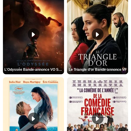
L'Odyssée Bande-annonce VO STFR
Le Triangle d'or Bande-annonce VF