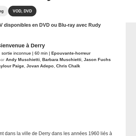
ng
VOD, DVD
 TV disponibles en DVD ou Blu-ray avec Rudy
Bienvenue à Derry
 sortie inconnue
|
60 min
|
Epouvante-horreur
par
Andy Muschietti
,
Barbara Muschietti
,
Jason Fuchs
ylour Paige
,
Jovan Adepo
,
Chris Chalk
 dans la ville de Derry dans les années 1960 liés à