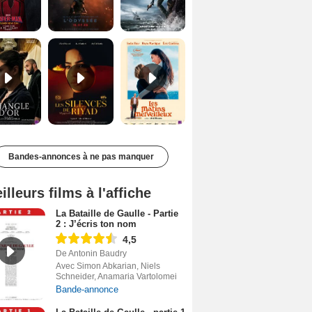
Le Triangle d'or Bande-annonce VF
Les Silences de Riyad Bande-annonce VO STFR
Les Matins merveilleux Bande-annonce VF
Bandes-annonces à ne pas manquer
illeurs films à l'affiche
La Bataille de Gaulle - Partie
2 : J’écris ton nom
4,5
De Antonin Baudry
Avec Simon Abkarian, Niels
Schneider, Anamaria Vartolomei
Bande-annonce