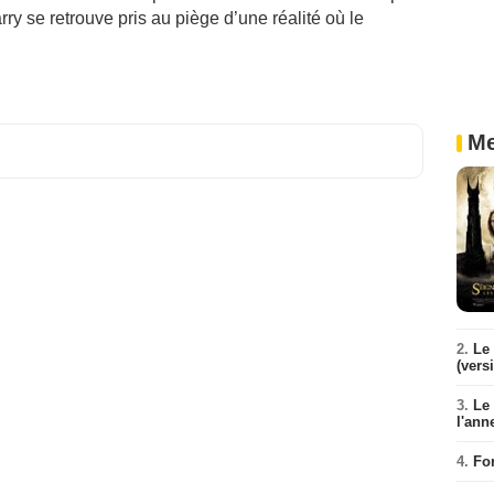
ry se retrouve pris au piège d’une réalité où le
Me
2.
Le 
(vers
3.
Le
l'ann
4.
Fo