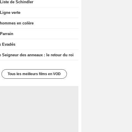
Liste de Schindler
Ligne verte
 hommes en colère
 Parrain
s Evadés
e Seigneur des anneaux : le retour du roi
Tous les meilleurs films en VOD