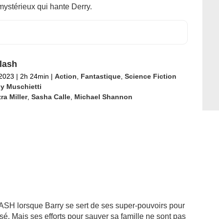
ystérieux qui hante Derry.
lash
 2023
|
2h 24min
|
Action
,
Fantastique
,
Science Fiction
y Muschietti
ra Miller
,
Sasha Calle
,
Michael Shannon
LASH lorsque Barry se sert de ses super-pouvoirs pour
sé. Mais ses efforts pour sauver sa famille ne sont pas