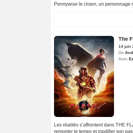
Pennywise le clown, un personnage m
The F
14 juin
De
And
Avec
Ez
Les réalités s’affrontent dans THE F
remonter le temps et modifier son pas