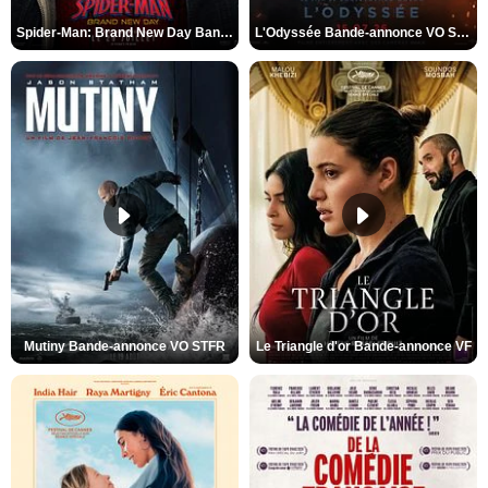
Spider-Man: Brand New Day Bande-annonce VO STFR
L'Odyssée Bande-annonce VO STFR
Mutiny Bande-annonce VO STFR
Le Triangle d'or Bande-annonce VF