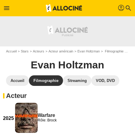
profil
menu
search
Accueil
Stars
Acteurs
Acteur américain
Evan Holtzman
Filmographie Evan Holtzman
Evan Holtzman
Accueil
Filmographie
Streaming
VOD, DVD
Acteur
Warfare
2025
Rôle: Brock