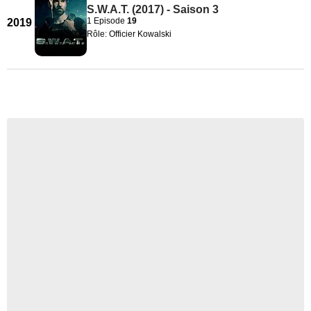
S.W.A.T. (2017) - Saison 3
1 Episode
19
2019
Rôle: Officier Kowalski