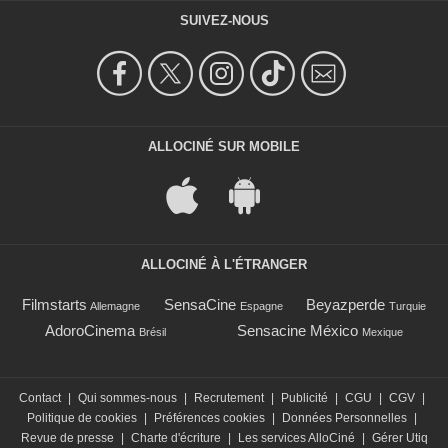
SUIVEZ-NOUS
ALLOCINÉ SUR MOBILE
ALLOCINÉ À L'ÉTRANGER
Filmstarts
SensaCine
Beyazperde
Allemagne
Espagne
Turquie
AdoroCinema
Sensacine México
Brésil
Mexique
Contact
|
Qui sommes-nous
|
Recrutement
|
Publicité
|
CGU
|
CGV
|
Politique de cookies
|
Préférences cookies
|
Données Personnelles
|
Revue de presse
|
Charte d'écriture
|
Les services AlloCiné
|
Gérer Utiq