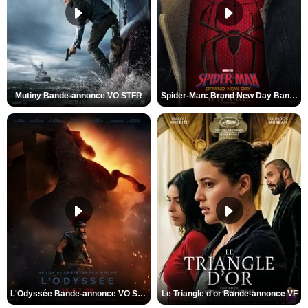
Mutiny Bande-annonce VO STFR
Spider-Man: Brand New Day Bande-annonce VO STFR
L'Odyssée Bande-annonce VO STFR
Le Triangle d'or Bande-annonce VF