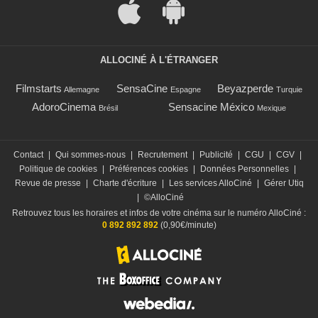
ALLOCINÉ À L'ÉTRANGER
Filmstarts
SensaCine
Beyazperde
Allemagne
Espagne
Turquie
AdoroCinema
Sensacine México
Brésil
Mexique
Contact
|
Qui sommes-nous
|
Recrutement
|
Publicité
|
CGU
|
CGV
|
Politique de cookies
|
Préférences cookies
|
Données Personnelles
|
Revue de presse
|
Charte d'écriture
|
Les services AlloCiné
|
Gérer Utiq
|
©AlloCiné
Retrouvez tous les horaires et infos de votre cinéma sur le numéro AlloCiné :
0 892 892 892
(0,90€/minute)