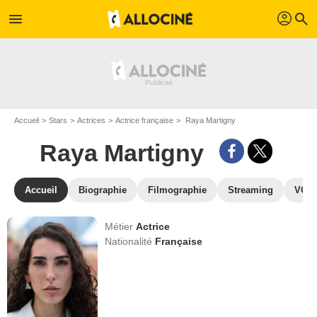
profil
menu
search
Accueil
Stars
Actrices
Actrice française
Raya Martigny
Raya Martigny
Accueil
Biographie
Filmographie
Streaming
VOD,
Métier
Actrice
Nationalité
Française