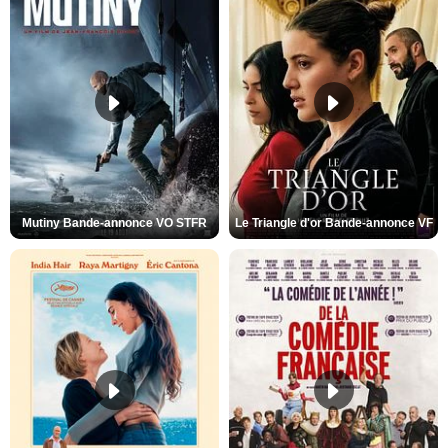
Mutiny Bande-annonce VO STFR
Le Triangle d'or Bande-annonce VF