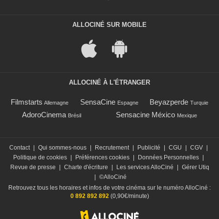
ALLOCINÉ SUR MOBILE
ALLOCINÉ À L'ÉTRANGER
Filmstarts
SensaCine
Beyazperde
Allemagne
Espagne
Turquie
AdoroCinema
Sensacine México
Brésil
Mexique
Contact
|
Qui sommes-nous
|
Recrutement
|
Publicité
|
CGU
|
CGV
|
Politique de cookies
|
Préférences cookies
|
Données Personnelles
|
Revue de presse
|
Charte d'écriture
|
Les services AlloCiné
|
Gérer Utiq
|
©AlloCiné
Retrouvez tous les horaires et infos de votre cinéma sur le numéro AlloCiné :
0 892 892 892
(0,90€/minute)