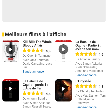
Meilleurs films à l'affiche
Kill Bill: The Whole
La Bataille de
Bloody Affair
Gaulle - Partie 2 :
J’écris ton nom
4,6
4,5
De Quentin Tarantino
De Antonin Baudry
Avec Uma Thurman,
David Carradine, Lucy
Avec Simon Abkarian,
Liu
Niels Schneider,
Anamaria Vartolomei
Bande-annonce
Bande-annonce
La Bataille de
L'Odyssée
Gaulle - partie 1 :
4,3
L'Âge de Fer
De Christopher Nolan
4,4
Avec Matt Damon, Tom
De Antonin Baudry
Holland, Anne
Avec Simon Abkarian,
Hathaway
Simon Russell Beale,
Bande-annonce