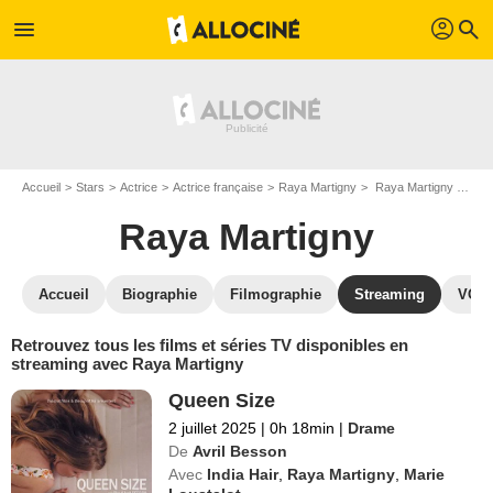
profil
menu
search
Accueil
Stars
Actrice
Actrice française
Raya Martigny
Raya Martigny : Films et séries online
Raya Martigny
Accueil
Biographie
Filmographie
Streaming
VOD,
Retrouvez tous les films et séries TV disponibles en
streaming avec Raya Martigny
Queen Size
2 juillet 2025
|
0h 18min
|
Drame
De
Avril Besson
Avec
India Hair
,
Raya Martigny
,
Marie