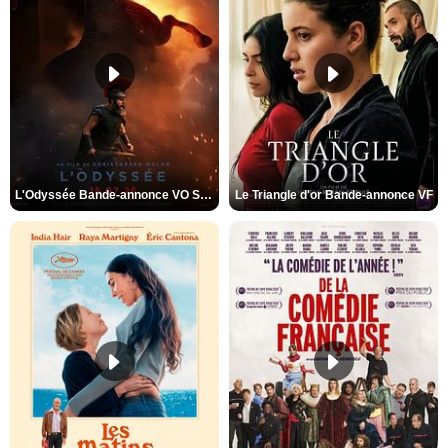
L'Odyssée Bande-annonce VO STFR
Le Triangle d'or Bande-annonce VF