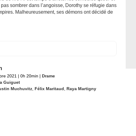
ne pas sombrer dans l’angoisse, Dorothy se réfugie dans
mpires. Malheureusement, ses démons ont décidé de
n
bre 2021
|
0h 20min
|
Drame
la Guiguet
ustin Muchuvitz
,
Félix Maritaud
,
Raya Martigny