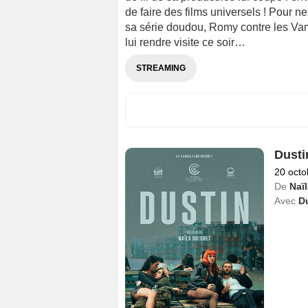
de faire des films universels ! Pour 
sa série doudou, Romy contre les Va
lui rendre visite ce soir…
STREAMING
Dusti
20 octo
De
Naï
Avec
D