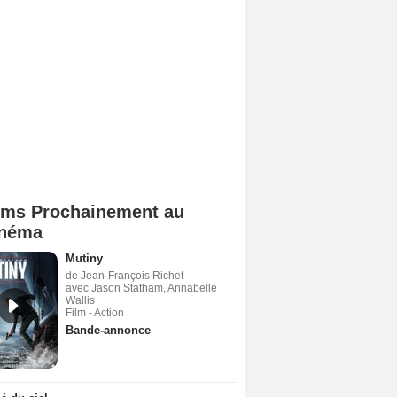
lms Prochainement au
néma
Mutiny
de Jean-François Richet
avec Jason Statham, Annabelle
Wallis
Film - Action
Bande-annonce