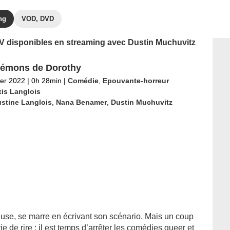
ng
VOD, DVD
 TV disponibles en streaming avec Dustin Muchuvitz
émons de Dorothy
ier 2022
|
0h 28min
|
Comédie
,
Epouvante-horreur
xis Langlois
stine Langlois
,
Nana Benamer
,
Dustin Muchuvitz
seuse, se marre en écrivant son scénario. Mais un coup
ie de rire : il est temps d’arrêter les comédies queer et