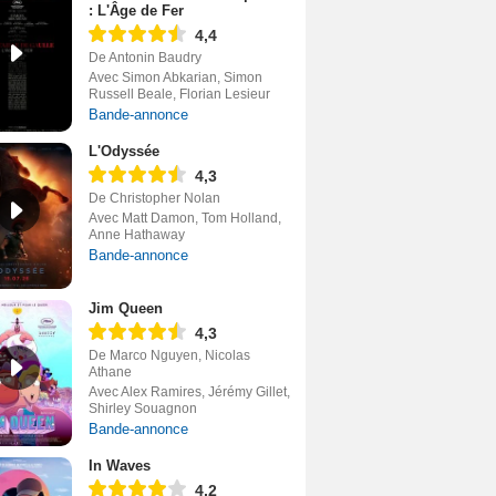
: L'Âge de Fer
4,4
De Antonin Baudry
Avec Simon Abkarian, Simon
Russell Beale, Florian Lesieur
Bande-annonce
L'Odyssée
4,3
De Christopher Nolan
Avec Matt Damon, Tom Holland,
Anne Hathaway
Bande-annonce
Jim Queen
4,3
De Marco Nguyen, Nicolas
Athane
Avec Alex Ramires, Jérémy Gillet,
Shirley Souagnon
Bande-annonce
In Waves
4,2