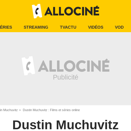
ÉRIES
STREAMING
TVACTU
VIDÉOS
VOD
in Muchuvitz
Dustin Muchuvitz : Films et séries online
Dustin Muchuvitz