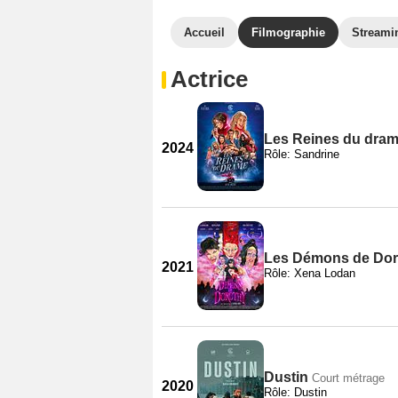
Accueil
Filmographie
Streami
Actrice
Les Reines du dra
2024
Rôle: Sandrine
Les Démons de Dor
2021
Rôle: Xena Lodan
Dustin
Court métrage
2020
Rôle: Dustin