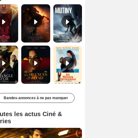
Le Triangle d'or Bande-annonce VF
Les Silences de Riyad Bande-annonce VO STFR
Les Matins merveilleux Bande-annonce VF
Bandes-annonces à ne pas manquer
utes les actus Ciné &
ries