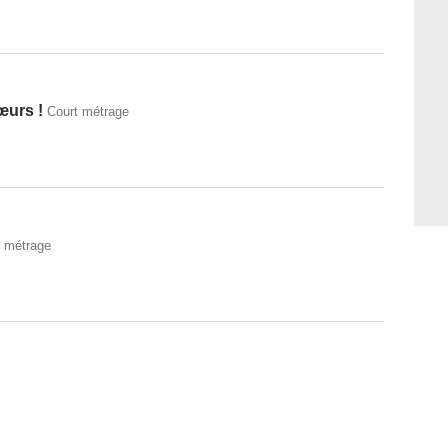
œurs !
Court métrage
t métrage