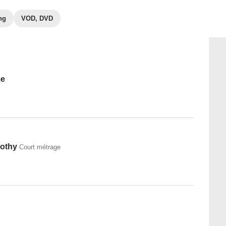
ng
VOD, DVD
me
othy
Court métrage