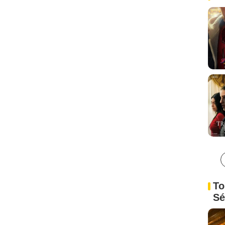
To
Sé