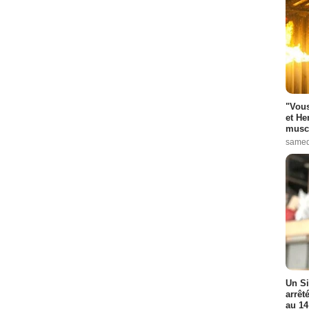
"Vous
et He
muscl
samed
Un Si
arrêt
au 14