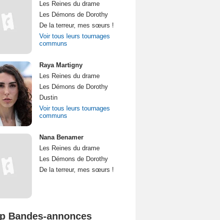
Les Reines du drame
Les Démons de Dorothy
De la terreur, mes sœurs !
Voir tous leurs tournages
communs
Raya Martigny
Les Reines du drame
Les Démons de Dorothy
Dustin
Voir tous leurs tournages
communs
Nana Benamer
Les Reines du drame
Les Démons de Dorothy
De la terreur, mes sœurs !
p Bandes-annonces
Spider-Man: Brand New Day Bande-annonce VO STFR
L'Odyssée Bande-annonce VO STFR
Mutiny Bande-annonce VO STFR