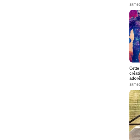
samed
Cette
créat
adoré
samed