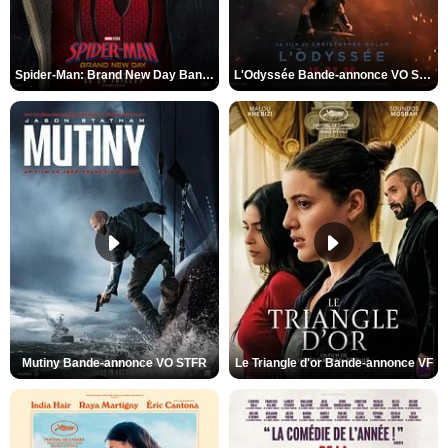
Spider-Man: Brand New Day Bande-annonce VO STFR
L'Odyssée Bande-annonce VO STFR
Mutiny Bande-annonce VO STFR
Le Triangle d'or Bande-annonce VF