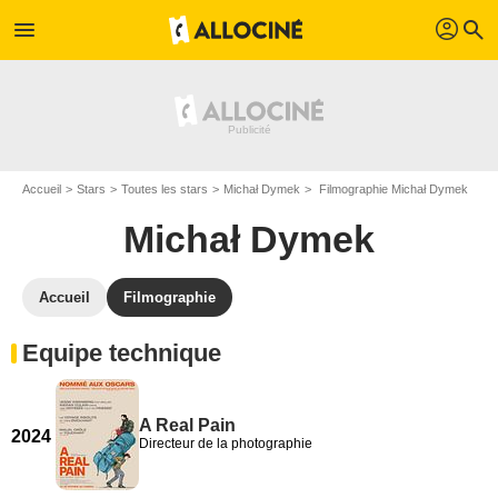
profil
menu
search
Accueil
Stars
Toutes les stars
Michał Dymek
Filmographie Michał Dymek
Michał Dymek
Accueil
Filmographie
Equipe technique
A Real Pain
2024
Directeur de la photographie