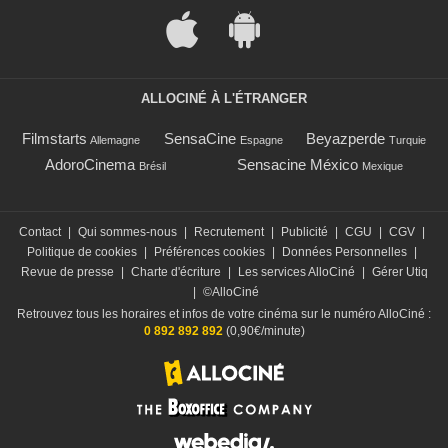
ALLOCINÉ À L'ÉTRANGER
Filmstarts
SensaCine
Beyazperde
Allemagne
Espagne
Turquie
AdoroCinema
Sensacine México
Brésil
Mexique
Contact
|
Qui sommes-nous
|
Recrutement
|
Publicité
|
CGU
|
CGV
|
Politique de cookies
|
Préférences cookies
|
Données Personnelles
|
Revue de presse
|
Charte d'écriture
|
Les services AlloCiné
|
Gérer Utiq
|
©AlloCiné
Retrouvez tous les horaires et infos de votre cinéma sur le numéro AlloCiné :
0 892 892 892
(0,90€/minute)