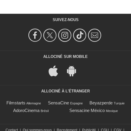
SUIVEZ-NOUS
ALLOCINÉ SUR MOBILE
ALLOCINÉ À L'ÉTRANGER
Filmstarts
SensaCine
Beyazperde
Allemagne
Espagne
Turquie
AdoroCinema
Sensacine México
Brésil
Mexique
Contact
|
Qui sommes-nous
|
Recrutement
|
Publicité
|
CGU
|
CGV
|