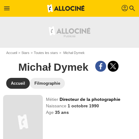
profil
menu
search
Accueil
Stars
Toutes les stars
Michał Dymek
Michał Dymek
Accueil
Filmographie
Métier
Directeur de la photographie
Naissance
1 octobre 1990
Age
35
ans