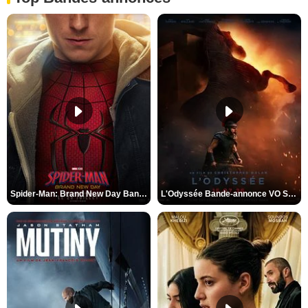
Spider-Man: Brand New Day Bande-annonce VO STFR
L'Odyssée Bande-annonce VO STFR