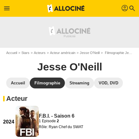
profil
menu
search
Accueil
Stars
Acteurs
Acteur américain
Jesse O'Neill
Filmographie Jesse O'Neill
Jesse O'Neill
Accueil
Filmographie
Streaming
VOD, DVD
Acteur
F.B.I. - Saison 6
1 Episode
2
2024
Rôle: Ryan Chef du SWAT