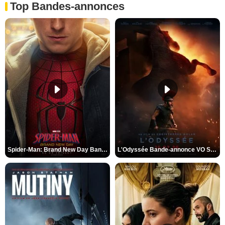
Top Bandes-annonces
Spider-Man: Brand New Day Bande-annonce VO STFR
L'Odyssée Bande-annonce VO STFR