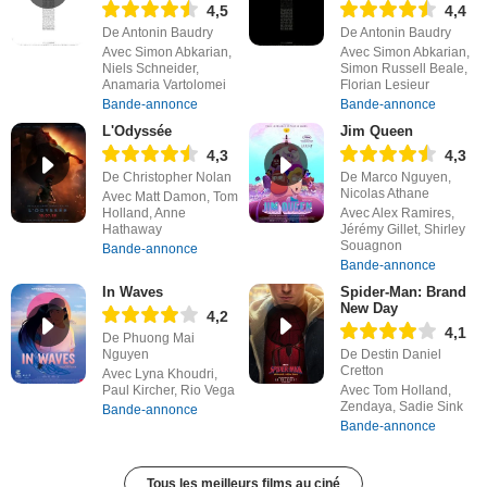
4,5
4,4
De Antonin Baudry
De Antonin Baudry
Avec Simon Abkarian,
Avec Simon Abkarian,
Niels Schneider,
Simon Russell Beale,
Anamaria Vartolomei
Florian Lesieur
Bande-annonce
Bande-annonce
L'Odyssée
Jim Queen
4,3
4,3
De Christopher Nolan
De Marco Nguyen,
Nicolas Athane
Avec Matt Damon, Tom
Holland, Anne
Avec Alex Ramires,
Hathaway
Jérémy Gillet, Shirley
Souagnon
Bande-annonce
Bande-annonce
In Waves
Spider-Man: Brand
New Day
4,2
4,1
De Phuong Mai
Nguyen
De Destin Daniel
Cretton
Avec Lyna Khoudri,
Paul Kircher, Rio Vega
Avec Tom Holland,
Zendaya, Sadie Sink
Bande-annonce
Bande-annonce
Tous les meilleurs films au ciné