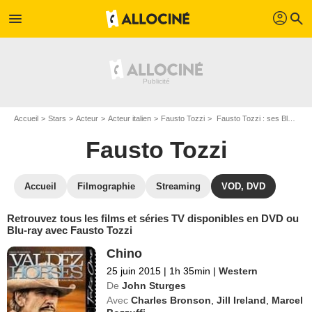
profil
menu
search
Accueil
Stars
Acteur
Acteur italien
Fausto Tozzi
Fausto Tozzi : ses Blu-Ray, DVD, VOD, SVOD
Fausto Tozzi
Accueil
Filmographie
Streaming
VOD, DVD
Retrouvez tous les films et séries TV disponibles en DVD ou
Blu-ray avec Fausto Tozzi
Chino
25 juin 2015
|
1h 35min
|
Western
De
John Sturges
Avec
Charles Bronson
,
Jill Ireland
,
Marcel