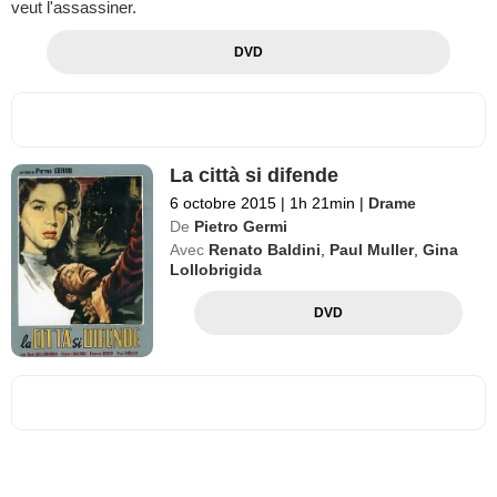
veut l'assassiner.
DVD
La città si difende
6 octobre 2015
|
1h 21min
|
Drame
De
Pietro Germi
Avec
Renato Baldini
,
Paul Muller
,
Gina
Lollobrigida
DVD