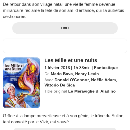
De retour dans son village natal, une vieille femme devenue
milliardaire réclame la tête de son ami d'enfance, qui l'a autrefois
déshonorée.
DVD
Les Mille et une nuits
1 février 2016
|
1h 33min
|
Fantastique
De
Mario Bava
,
Henry Levin
Avec
Donald O'Connor
,
Noëlle Adam
,
Vittorio De Sica
Titre original
Le Meraviglie di Aladino
Grâce à la lampe merveilleuse et à son génie, le trône du Sultan,
tant convoité par le Vizir, est sauvé.