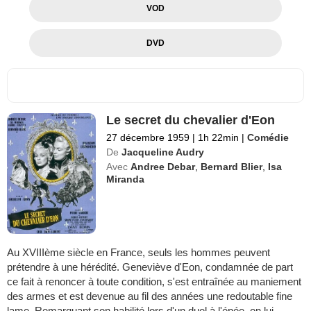
VOD
DVD
Le secret du chevalier d'Eon
27 décembre 1959
|
1h 22min
|
Comédie
De
Jacqueline Audry
Avec
Andree Debar
,
Bernard Blier
,
Isa
Miranda
Au XVIIIème siècle en France, seuls les hommes peuvent
prétendre à une hérédité. Geneviève d'Eon, condamnée de part
ce fait à renoncer à toute condition, s'est entraînée au maniement
des armes et est devenue au fil des années une redoutable fine
lame. Remarquant son habilité lors d'un duel à l'épée, on lui