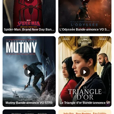
Spider-Man: Brand New Day Bande-annonce VO STFR
L'Odyssée Bande-annonce VO STFR
Mutiny Bande-annonce VO STFR
Le Triangle d'or Bande-annonce VF