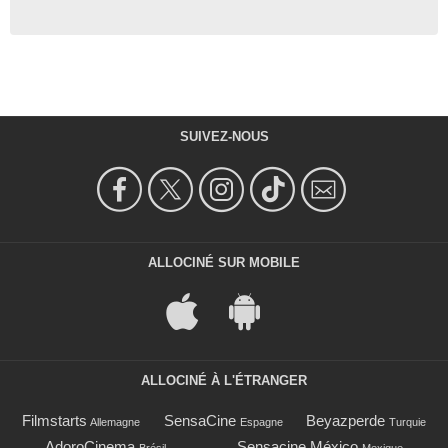
SUIVEZ-NOUS
ALLOCINÉ SUR MOBILE
ALLOCINÉ À L'ÉTRANGER
Filmstarts
SensaCine
Beyazperde
Allemagne
Espagne
Turquie
AdoroCinema
Sensacine México
Brésil
Mexique