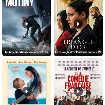
Mutiny Bande-annonce VO STFR
Le Triangle d'or Bande-annonce VF