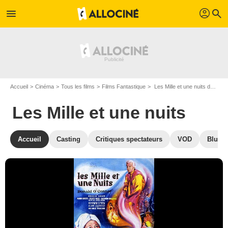
profil
menu
search
Accueil
Cinéma
Tous les films
Films Fantastique
Les Mille et une nuits de Mario Bava et Henry Levin
Les Mille et une nuits
Accueil
Casting
Critiques spectateurs
VOD
Blu-Ra