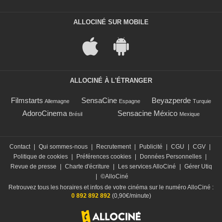
ALLOCINÉ SUR MOBILE
ALLOCINÉ À L'ÉTRANGER
Filmstarts
SensaCine
Beyazperde
Allemagne
Espagne
Turquie
AdoroCinema
Sensacine México
Brésil
Mexique
Contact
|
Qui sommes-nous
|
Recrutement
|
Publicité
|
CGU
|
CGV
|
Politique de cookies
|
Préférences cookies
|
Données Personnelles
|
Revue de presse
|
Charte d'écriture
|
Les services AlloCiné
|
Gérer Utiq
|
©AlloCiné
Retrouvez tous les horaires et infos de votre cinéma sur le numéro AlloCiné :
0 892 892 892
(0,90€/minute)