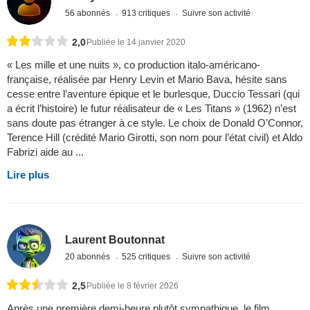
56 abonnés
913 critiques
Suivre son activité
2,0
Publiée le 14 janvier 2020
« Les mille et une nuits », co production italo-américano-
française, réalisée par Henry Levin et Mario Bava, hésite sans
cesse entre l’aventure épique et le burlesque, Duccio Tessari (qui
a écrit l’histoire) le futur réalisateur de « Les Titans » (1962) n’est
sans doute pas étranger à ce style. Le choix de Donald O’Connor,
Terence Hill (crédité Mario Girotti, son nom pour l’état civil) et Aldo
Fabrizi aide au ...
Lire plus
Laurent Boutonnat
20 abonnés
525 critiques
Suivre son activité
2,5
Publiée le 8 février 2026
Après une première demi-heure plutôt sympathique, le film