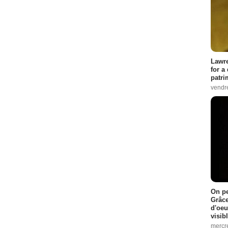
Lawre
for a
patri
vendre
On pe
Grâce
d'oeu
visib
mercre