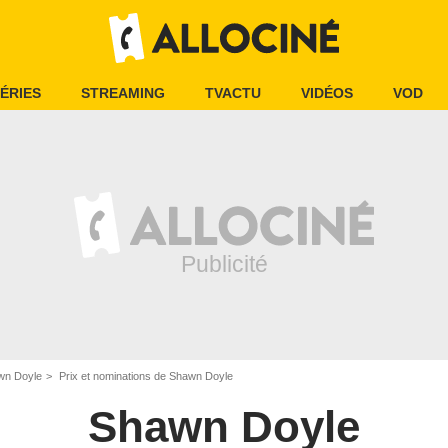
ÉRIES
STREAMING
TVACTU
VIDÉOS
VOD
wn Doyle
Prix et nominations de Shawn Doyle
Shawn Doyle