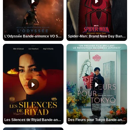
L'Odyssée Bande-annonce VO STFR
Spider-Man: Brand New Day Bande-annonce VO STFR
Les Silences de Riyad Bande-annonce VO STFR
Des Fleurs pour Tokyo Bande-annonce VO STFR