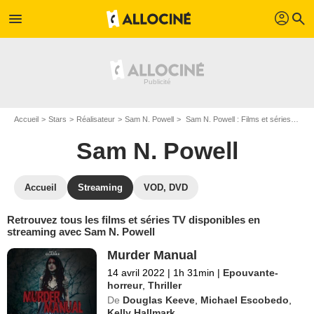
profil
menu
search
Accueil
Stars
Réalisateur
Sam N. Powell
Sam N. Powell : Films et séries online
Sam N. Powell
Accueil
Streaming
VOD, DVD
Retrouvez tous les films et séries TV disponibles en
streaming avec Sam N. Powell
Murder Manual
14 avril 2022
|
1h 31min
|
Epouvante-
horreur
,
Thriller
De
Douglas Keeve
,
Michael Escobedo
,
Kelly Hallmark