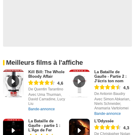
Meilleurs films à l'affiche
Kill Bill: The Whole
La Bataille de
Bloody Affair
Gaulle - Partie 2 :
J’écris ton nom
4,6
4,5
De Quentin Tarantino
De Antonin Baudry
Avec Uma Thurman,
David Carradine, Lucy
Avec Simon Abkarian,
Liu
Niels Schneider,
Anamaria Vartolomei
Bande-annonce
Bande-annonce
La Bataille de
L'Odyssée
Gaulle - partie 1 :
4,3
L'Âge de Fer
De Christopher Nolan