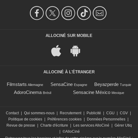
ALLOCINÉ SUR MOBILE
ALLOCINÉ À L'ÉTRANGER
Filmstarts
SensaCine
Beyazperde
Allemagne
Espagne
Turquie
AdoroCinema
Sensacine México
Brésil
Mexique
Contact
|
Qui sommes-nous
|
Recrutement
|
Publicité
|
CGU
|
CGV
|
Politique de cookies
|
Préférences cookies
|
Données Personnelles
|
Revue de presse
|
Charte d'écriture
|
Les services AlloCiné
|
Gérer Utiq
|
©AlloCiné