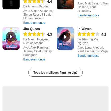
4,4
Avec Matt Damon, Tom
De Antonin Baudry
Holland, Anne
Avec Simon Abkarian,
Hathaway
Simon Russell Beale,
Bande-annonce
Florian Lesieur
Bande-annonce
Jim Queen
In Waves
4,3
4,2
De Marco Nguyen,
De Phuong Mai
Nicolas Athane
Nguyen
Avec Alex Ramires,
Avec Lyna Khoudri,
Jérémy Gillet, Shirley
Paul Kircher, Rio Vega
Souagnon
Bande-annonce
Bande-annonce
Tous les meilleurs films au ciné