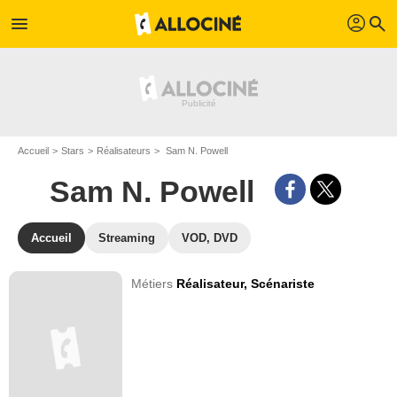
profil
menu
search
Accueil
Stars
Réalisateurs
Sam N. Powell
Sam N. Powell
Accueil
Streaming
VOD, DVD
Métiers
Réalisateur,
Scénariste