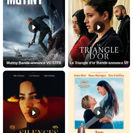
Mutiny Bande-annonce VO STFR
Le Triangle d'or Bande-annonce VF