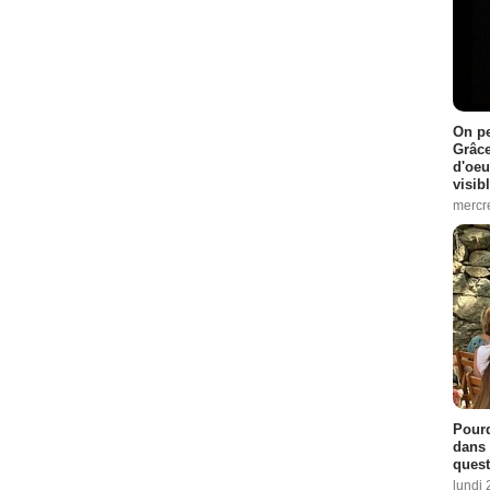
On pe
Grâce
d'oeu
visib
mercre
Pourq
dans 
quest
lundi 