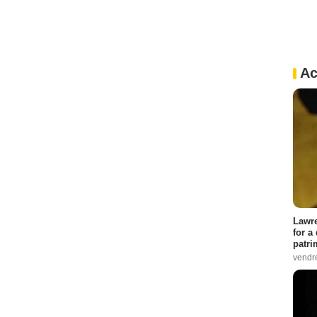
Ac
Lawre
for a
patri
vendre