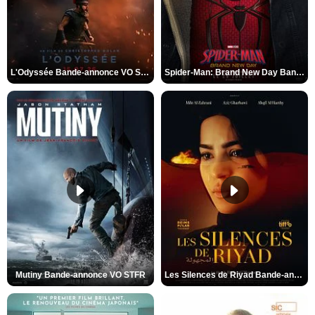
L'Odyssée Bande-annonce VO STFR
Spider-Man: Brand New Day Bande-annonce VO STFR
Mutiny Bande-annonce VO STFR
Les Silences de Riyad Bande-annonce VO STFR