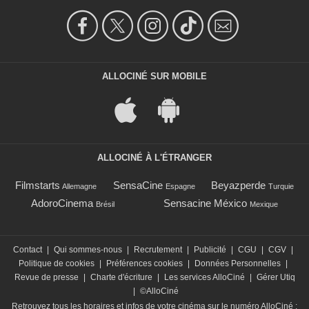
ALLOCINÉ SUR MOBILE
ALLOCINÉ À L'ÉTRANGER
Filmstarts
SensaCine
Beyazperde
Allemagne
Espagne
Turquie
AdoroCinema
Sensacine México
Brésil
Mexique
Contact
|
Qui sommes-nous
|
Recrutement
|
Publicité
|
CGU
|
CGV
|
Politique de cookies
|
Préférences cookies
|
Données Personnelles
|
Revue de presse
|
Charte d'écriture
|
Les services AlloCiné
|
Gérer Utiq
|
©AlloCiné
Retrouvez tous les horaires et infos de votre cinéma sur le numéro AlloCiné :