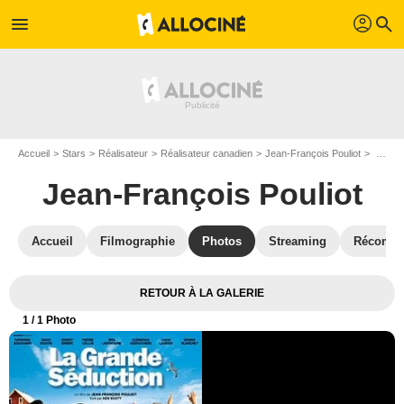
profil
menu
search
Accueil
Stars
Réalisateur
Réalisateur canadien
Jean-François Pouliot
La grande séduction : Affiche Jean-François Pouliot
Jean-François Pouliot
Accueil
Filmographie
Photos
Streaming
Récompe
RETOUR À LA GALERIE
1
/ 1 Photo