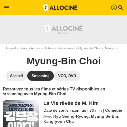
profil
menu
search
Accueil
Stars
Actrice
Actrice sud-coréenne
Myung-Bin Choi
Myung-Bin Choi : Films et séries online
Myung-Bin Choi
Accueil
Streaming
VOD, DVD
Retrouvez tous les films et séries TV disponibles en
streaming avec Myung-Bin Choi
La Vie rêvée de M. Kim
Date de sortie inconnue
|
70 min
|
Comédie
Avec
Ryu Seung-Ryong
,
Myung Se-Bin
,
Kang-yoon Cha