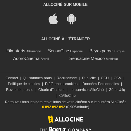
ALLOCINÉ SUR MOBILE
ALLOCINÉ À L'ÉTRANGER
Filmstarts
SensaCine
Beyazperde
Allemagne
Espagne
Turquie
AdoroCinema
Sensacine México
Brésil
Mexique
Contact
|
Qui sommes-nous
|
Recrutement
|
Publicité
|
CGU
|
CGV
|
Politique de cookies
|
Préférences cookies
|
Données Personnelles
|
Revue de presse
|
Charte d'écriture
|
Les services AlloCiné
|
Gérer Utiq
|
©AlloCiné
Retrouvez tous les horaires et infos de votre cinéma sur le numéro AlloCiné :
0 892 892 892
(0,90€/minute)