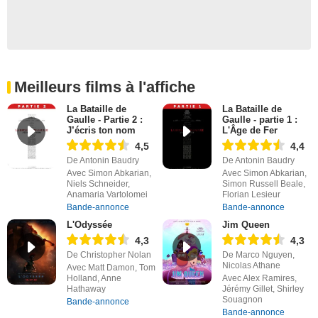
Meilleurs films à l'affiche
La Bataille de
La Bataille de
Gaulle - Partie 2 :
Gaulle - partie 1 :
J’écris ton nom
L'Âge de Fer
4,5
4,4
De Antonin Baudry
De Antonin Baudry
Avec Simon Abkarian,
Avec Simon Abkarian,
Niels Schneider,
Simon Russell Beale,
Anamaria Vartolomei
Florian Lesieur
Bande-annonce
Bande-annonce
L'Odyssée
Jim Queen
4,3
4,3
De Christopher Nolan
De Marco Nguyen,
Nicolas Athane
Avec Matt Damon, Tom
Holland, Anne
Avec Alex Ramires,
Hathaway
Jérémy Gillet, Shirley
Souagnon
Bande-annonce
Bande-annonce