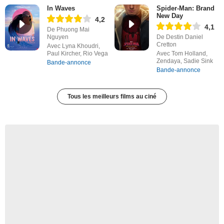
In Waves
Spider-Man: Brand
New Day
4,2
4,1
De Phuong Mai
Nguyen
De Destin Daniel
Cretton
Avec Lyna Khoudri,
Paul Kircher, Rio Vega
Avec Tom Holland,
Zendaya, Sadie Sink
Bande-annonce
Bande-annonce
Tous les meilleurs films au ciné