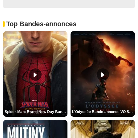
Top Bandes-annonces
Spider-Man: Brand New Day Bande-annonce VO STFR
L'Odyssée Bande-annonce VO STFR