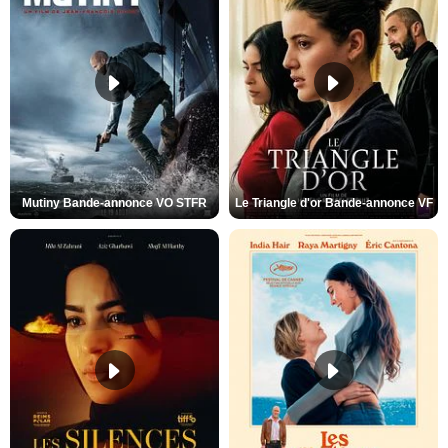
Mutiny Bande-annonce VO STFR
Le Triangle d'or Bande-annonce VF