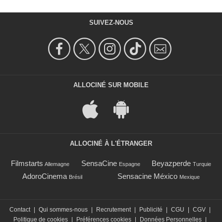
SUIVEZ-NOUS
ALLOCINÉ SUR MOBILE
ALLOCINÉ À L'ÉTRANGER
Filmstarts
SensaCine
Beyazperde
Allemagne
Espagne
Turquie
AdoroCinema
Sensacine México
Brésil
Mexique
Contact
|
Qui sommes-nous
|
Recrutement
|
Publicité
|
CGU
|
CGV
|
Politique de cookies
|
Préférences cookies
|
Données Personnelles
|