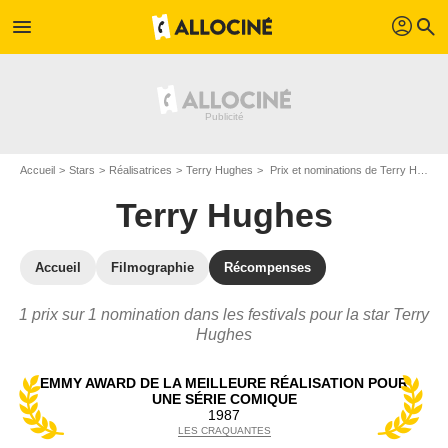
profil
menu
search
Accueil
Stars
Réalisatrices
Terry Hughes
Prix et nominations de Terry Hughes
Terry Hughes
Accueil
Filmographie
Récompenses
1 prix sur 1 nomination dans les festivals pour la star Terry
Hughes
EMMY AWARD DE LA MEILLEURE RÉALISATION POUR
UNE SÉRIE COMIQUE
1987
LES CRAQUANTES