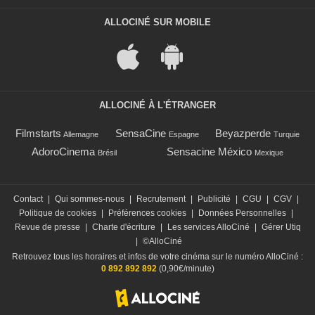
ALLOCINÉ SUR MOBILE
ALLOCINÉ À L'ÉTRANGER
Filmstarts
SensaCine
Beyazperde
Allemagne
Espagne
Turquie
AdoroCinema
Sensacine México
Brésil
Mexique
Contact
|
Qui sommes-nous
|
Recrutement
|
Publicité
|
CGU
|
CGV
|
Politique de cookies
|
Préférences cookies
|
Données Personnelles
|
Revue de presse
|
Charte d'écriture
|
Les services AlloCiné
|
Gérer Utiq
|
©AlloCiné
Retrouvez tous les horaires et infos de votre cinéma sur le numéro AlloCiné :
0 892 892 892
(0,90€/minute)