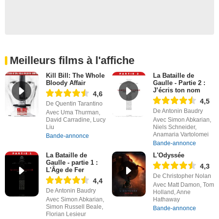
Meilleurs films à l'affiche
Kill Bill: The Whole
La Bataille de
Bloody Affair
Gaulle - Partie 2 :
J’écris ton nom
4,6
4,5
De Quentin Tarantino
De Antonin Baudry
Avec Uma Thurman,
David Carradine, Lucy
Avec Simon Abkarian,
Liu
Niels Schneider,
Anamaria Vartolomei
Bande-annonce
Bande-annonce
La Bataille de
L'Odyssée
Gaulle - partie 1 :
4,3
L'Âge de Fer
De Christopher Nolan
4,4
Avec Matt Damon, Tom
De Antonin Baudry
Holland, Anne
Avec Simon Abkarian,
Hathaway
Simon Russell Beale,
Bande-annonce
Florian Lesieur