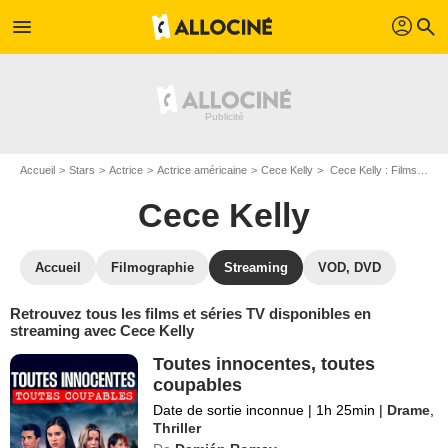
profil
menu
search
Accueil
Stars
Actrice
Actrice américaine
Cece Kelly
Cece Kelly : Films et séries online
Cece Kelly
Accueil
Filmographie
Streaming
VOD, DVD
Retrouvez tous les films et séries TV disponibles en
streaming avec Cece Kelly
Toutes innocentes, toutes
coupables
Date de sortie inconnue
|
1h 25min
|
Drame
,
Thriller