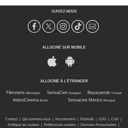
SUIVEZ-NOUS
ALLOCINÉ SUR MOBILE
ALLOCINÉ À L'ÉTRANGER
Filmstarts
SensaCine
Beyazperde
Allemagne
Espagne
Turquie
AdoroCinema
Sensacine México
Brésil
Mexique
Contact
|
Qui sommes-nous
|
Recrutement
|
Publicité
|
CGU
|
CGV
|
Politique de cookies
|
Préférences cookies
|
Données Personnelles
|