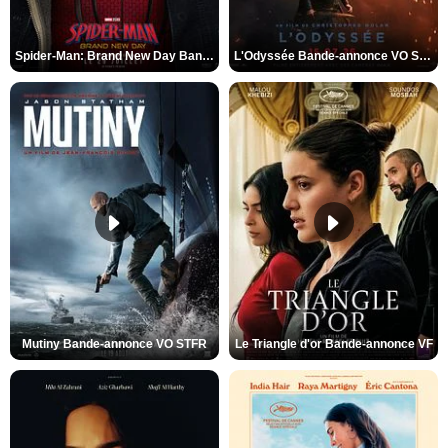
Spider-Man: Brand New Day Bande-annonce VO STFR
L'Odyssée Bande-annonce VO STFR
Mutiny Bande-annonce VO STFR
Le Triangle d'or Bande-annonce VF