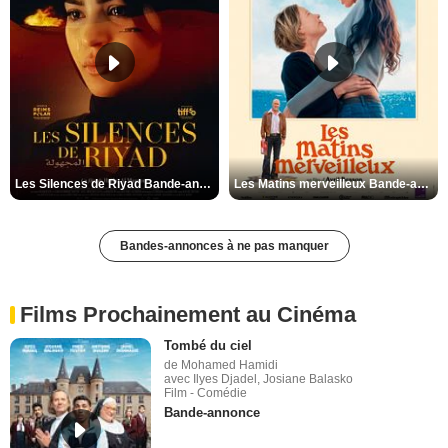
Les Silences de Riyad Bande-annonce VO STFR
Les Matins merveilleux Bande-annonce VF
Bandes-annonces à ne pas manquer
Films Prochainement au Cinéma
Tombé du ciel
de Mohamed Hamidi
avec Ilyes Djadel, Josiane Balasko
Film - Comédie
Bande-annonce