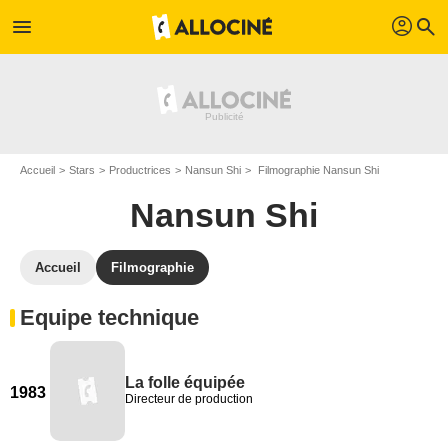
profil
menu
search
Accueil
Stars
Productrices
Nansun Shi
Filmographie Nansun Shi
Nansun Shi
Accueil
Filmographie
Equipe technique
La folle équipée
1983
Directeur de production