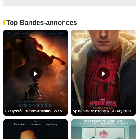
Top Bandes-annonces
L'Odyssée Bande-annonce VO STFR
Spider-Man: Brand New Day Bande-annonce VO STFR