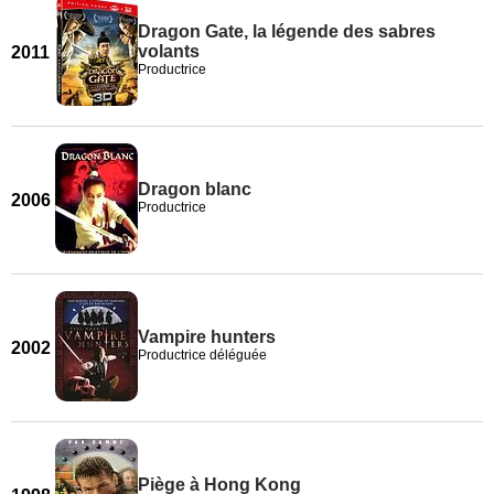
Dragon Gate, la légende des sabres
volants
2011
Productrice
Dragon blanc
2006
Productrice
Vampire hunters
2002
Productrice déléguée
Piège à Hong Kong