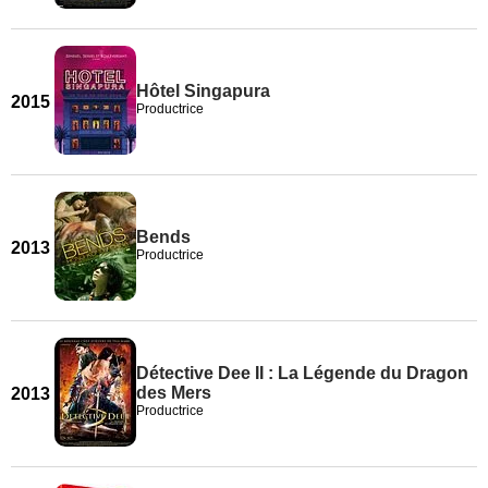
Hôtel Singapura
2015
Productrice
Bends
2013
Productrice
Détective Dee II : La Légende du Dragon
des Mers
2013
Productrice