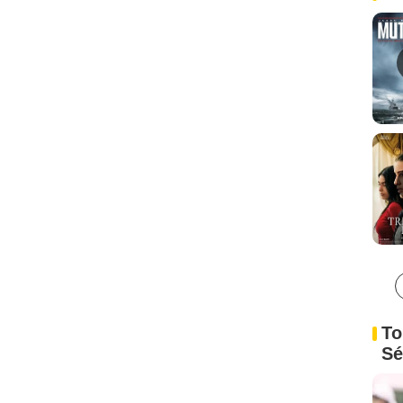
To
Sé