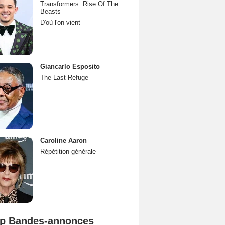
Transformers: Rise Of The
Beasts
D'où l'on vient
Giancarlo Esposito
The Last Refuge
Caroline Aaron
Répétition générale
p Bandes-annonces
Mutiny Bande-annonce VO STFR
Spider-Man: Brand New Day Bande-annonce VO STFR
L'Odyssée Bande-annonce VO STFR