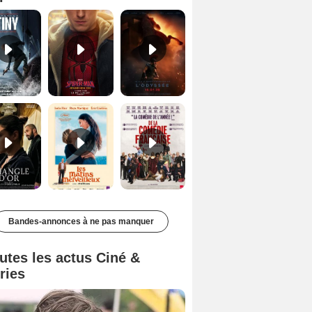
Le Triangle d'or Bande-annonce VF
Les Matins merveilleux Bande-annonce VF
De la Comédie-Française Teaser VF
Bandes-annonces à ne pas manquer
utes les actus Ciné &
ries