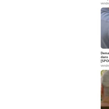
vendr
Demai
dans 
[SPO
vendr