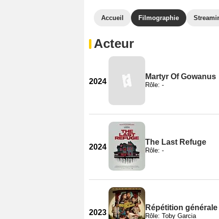
Accueil
Filmographie
Streami
Acteur
Martyr Of Gowanus
2024
Rôle: -
The Last Refuge
2024
Rôle: -
Répétition générale
2023
Rôle: Toby Garcia