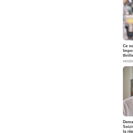
Ce so
Impos
thrill
vendr
Demai
Soizi
la ré