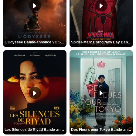
L'Odyssée Bande-annonce VO STFR
Spider-Man: Brand New Day Bande-annonce VO STFR
Les Silences de Riyad Bande-annonce VO STFR
Des Fleurs pour Tokyo Bande-annonce VO STFR