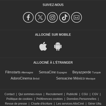
SUIVEZ-NOUS
ALLOCINÉ SUR MOBILE
ALLOCINÉ À L'ÉTRANGER
Filmstarts
SensaCine
Beyazperde
Allemagne
Espagne
Turquie
AdoroCinema
Sensacine México
Brésil
Mexique
Contact
|
Qui sommes-nous
|
Recrutement
|
Publicité
|
CGU
|
CGV
|
Politique de cookies
|
Préférences cookies
|
Données Personnelles
|
Revue de presse
|
Charte d'écriture
|
Les services AlloCiné
|
Gérer Utiq