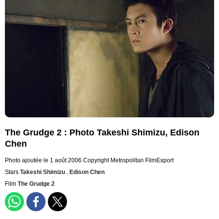
The Grudge 2 : Photo Takeshi Shimizu, Edison
Chen
Photo ajoutée le 1 août 2006
Copyright Metropolitan FilmExport
Stars
Takeshi Shimizu
,
Edison Chen
Film
The Grudge 2