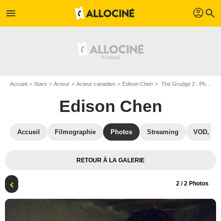
profil
menu
search
Accueil
Stars
Acteur
Acteur canadien
Edison Chen
The Grudge 2 : Photo Takeshi Shimizu, Edison Chen
Edison Chen
Accueil
Filmographie
Photos
Streaming
VOD, DV
RETOUR À LA GALERIE
2
/ 2 Photos