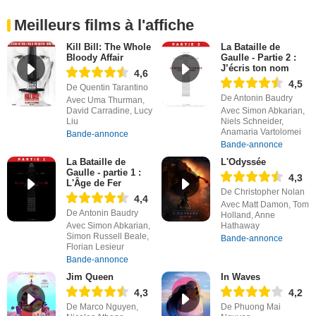
Meilleurs films à l'affiche
Kill Bill: The Whole
La Bataille de
Bloody Affair
Gaulle - Partie 2 :
J’écris ton nom
4,6
4,5
De Quentin Tarantino
De Antonin Baudry
Avec Uma Thurman,
David Carradine, Lucy
Avec Simon Abkarian,
Liu
Niels Schneider,
Anamaria Vartolomei
Bande-annonce
Bande-annonce
La Bataille de
L'Odyssée
Gaulle - partie 1 :
4,3
L'Âge de Fer
De Christopher Nolan
4,4
Avec Matt Damon, Tom
De Antonin Baudry
Holland, Anne
Avec Simon Abkarian,
Hathaway
Simon Russell Beale,
Bande-annonce
Florian Lesieur
Bande-annonce
Jim Queen
In Waves
4,3
4,2
De Marco Nguyen,
De Phuong Mai