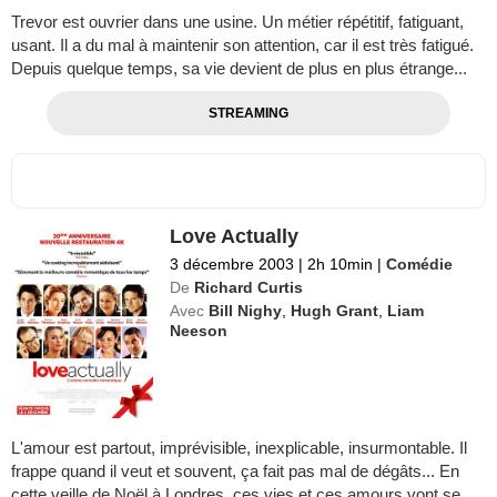
Trevor est ouvrier dans une usine. Un métier répétitif, fatiguant,
usant. Il a du mal à maintenir son attention, car il est très fatigué.
Depuis quelque temps, sa vie devient de plus en plus étrange...
STREAMING
Love Actually
3 décembre 2003
|
2h 10min
|
Comédie
De
Richard Curtis
Avec
Bill Nighy
,
Hugh Grant
,
Liam
Neeson
L'amour est partout, imprévisible, inexplicable, insurmontable. Il
frappe quand il veut et souvent, ça fait pas mal de dégâts... En
cette veille de Noël à Londres, ces vies et ces amours vont se