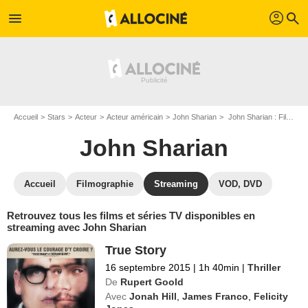
profil
menu
search
Accueil
Stars
Acteur
Acteur américain
John Sharian
John Sharian : Films et séries online
John Sharian
Accueil
Filmographie
Streaming
VOD, DVD
Retrouvez tous les films et séries TV disponibles en
streaming avec John Sharian
True Story
16 septembre 2015
|
1h 40min
|
Thriller
De
Rupert Goold
Avec
Jonah Hill
,
James Franco
,
Felicity