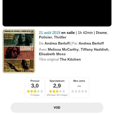
21 août 2019
en salle
|
1h 42min
|
Drame
,
Policier
,
Thriller
De
Andrea Berloff
Par
Andrea Berloff
|
Avec
Melissa McCarthy
,
Tiffany Haddish
,
Elisabeth Moss
Titre original
The Kitchen
Presse
Spectateurs
Mes amis
3,0
2,9
--
6 critiques
1153 notes, 101 critiques
VOD