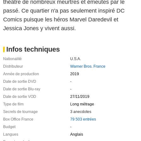
théâtre de nombreux meurtres et émeutes par le
passé. Ce quartier n'a pas seulement inspiré DC
Comics puisque les héros Marvel Daredevil et
Jessica Jones y vivent aussi.
Infos techniques
Nationalité
U.S.A.
Distributeur
Warner Bros. France
Année de production
2019
Date de sortie DVD
-
Date de sortie Blu-ray
-
Date de sortie VOD
27/11/2019
Type de film
Long métrage
Secrets de tournage
3 anecdotes
Box Office France
79 503 entrées
Budget
-
Langues
Anglais