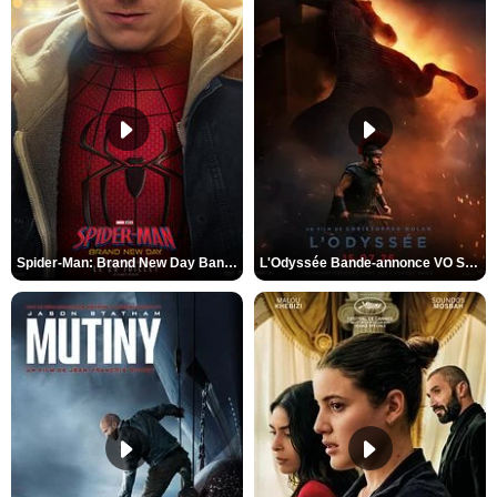
Spider-Man: Brand New Day Bande-annonce VO STFR
L'Odyssée Bande-annonce VO STFR