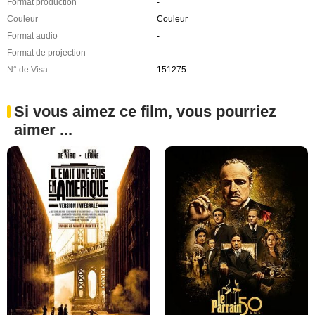
Format production
-
Couleur
Couleur
Format audio
-
Format de projection
-
N° de Visa
151275
Si vous aimez ce film, vous pourriez
aimer ...