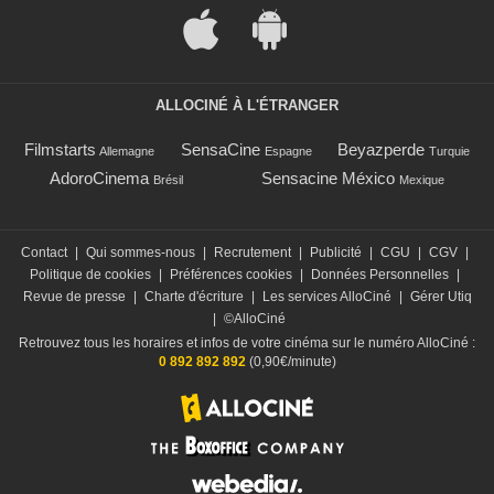
ALLOCINÉ À L'ÉTRANGER
Filmstarts
SensaCine
Beyazperde
Allemagne
Espagne
Turquie
AdoroCinema
Sensacine México
Brésil
Mexique
Contact
|
Qui sommes-nous
|
Recrutement
|
Publicité
|
CGU
|
CGV
|
Politique de cookies
|
Préférences cookies
|
Données Personnelles
|
Revue de presse
|
Charte d'écriture
|
Les services AlloCiné
|
Gérer Utiq
|
©AlloCiné
Retrouvez tous les horaires et infos de votre cinéma sur le numéro AlloCiné :
0 892 892 892
(0,90€/minute)