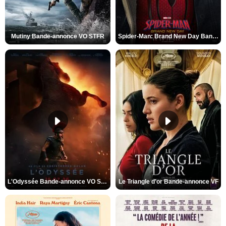
Mutiny Bande-annonce VO STFR
Spider-Man: Brand New Day Bande-annonce VO STFR
L'Odyssée Bande-annonce VO STFR
Le Triangle d'or Bande-annonce VF