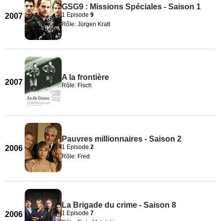
GSG9 : Missions Spéciales - Saison 1
1 Episode
9
2007
Rôle: Jürgen Kratt
A la frontière
2007
Rôle: Fisch
Pauvres millionnaires - Saison 2
1 Episode
2
2006
Rôle: Fred
La Brigade du crime - Saison 8
1 Episode
7
2006