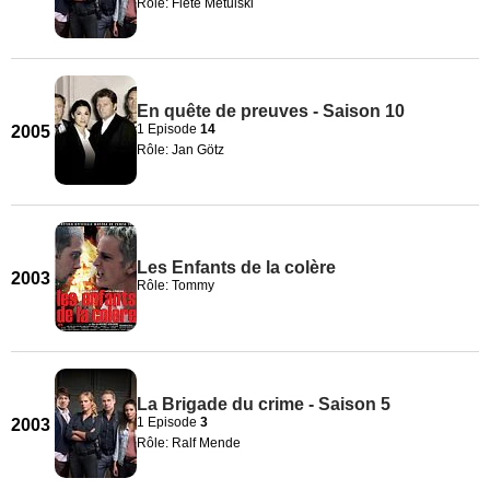
Rôle: Fiete Metulski
En quête de preuves - Saison 10
1 Episode
14
2005
Rôle: Jan Götz
Les Enfants de la colère
2003
Rôle: Tommy
La Brigade du crime - Saison 5
1 Episode
3
2003
Rôle: Ralf Mende