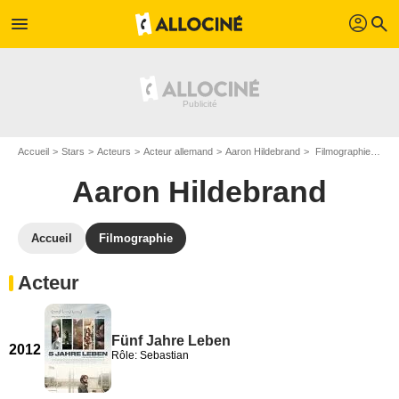
profil
menu
search
Accueil
Stars
Acteurs
Acteur allemand
Aaron Hildebrand
Filmographie Aaron Hildebrand
Aaron Hildebrand
Accueil
Filmographie
Acteur
Fünf Jahre Leben
2012
Rôle: Sebastian