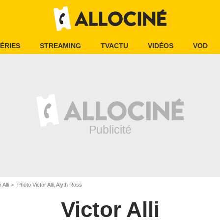
ÉRIES
STREAMING
TVACTU
VIDÉOS
VOD
 Alli
Photo Victor Alli, Alyth Ross
Victor Alli