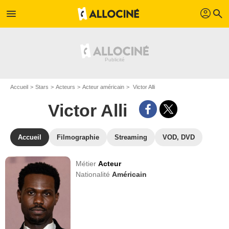
profil
menu
search
Accueil
Stars
Acteurs
Acteur américain
Victor Alli
Victor Alli
Accueil
Filmographie
Streaming
VOD, DVD
Métier
Acteur
Nationalité
Américain