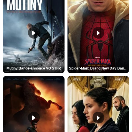
Mutiny Bande-annonce VO STFR
Spider-Man: Brand New Day Bande-annonce VO STFR