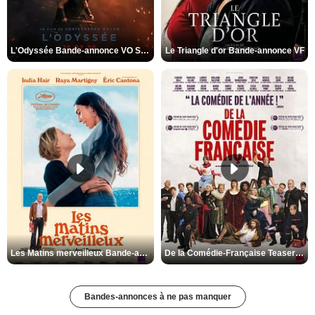
L'Odyssée Bande-annonce VO STFR
Le Triangle d'or Bande-annonce VF
Les Matins merveilleux Bande-annonce VF
De la Comédie-Française Teaser VF
Bandes-annonces à ne pas manquer