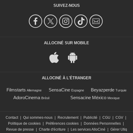
SUIVEZ-NOUS
ALLOCINÉ SUR MOBILE
ALLOCINÉ À L'ÉTRANGER
Filmstarts
SensaCine
Beyazperde
Allemagne
Espagne
Turquie
AdoroCinema
Sensacine México
Brésil
Mexique
Contact
|
Qui sommes-nous
|
Recrutement
|
Publicité
|
CGU
|
CGV
|
Politique de cookies
|
Préférences cookies
|
Données Personnelles
|
Revue de presse
|
Charte d'écriture
|
Les services AlloCiné
|
Gérer Utiq