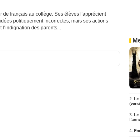
r de français au collège. Ses élèves l'apprécient
idées politiquement incorrectes, mais ses actions
l’indignation des parents...
Me
2.
Le 
(vers
3.
Le
l'ann
4.
Fo