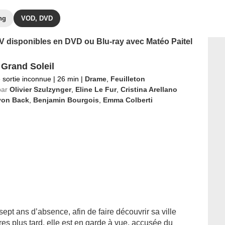
ng
VOD, DVD
 TV disponibles en DVD ou Blu-ray avec Matéo Paitel
 Grand Soleil
 sortie inconnue
|
26 min
|
Drame
,
Feuilleton
par
Olivier Szulzynger
,
Eline Le Fur
,
Cristina Arellano
von Back
,
Benjamin Bourgois
,
Emma Colberti
sept ans d’absence, afin de faire découvrir sa ville
res plus tard, elle est en garde à vue, accusée du