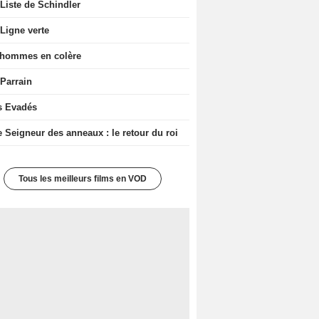
Liste de Schindler
Ligne verte
 hommes en colère
 Parrain
s Evadés
e Seigneur des anneaux : le retour du roi
Tous les meilleurs films en VOD