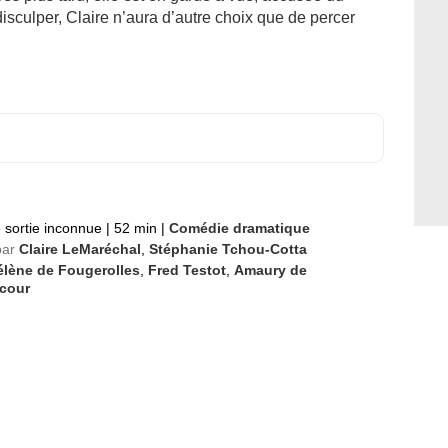
isculper, Claire n’aura d’autre choix que de percer
 sortie inconnue
|
52 min
|
Comédie dramatique
par
Claire LeMaréchal
,
Stéphanie Tchou-Cotta
élène de Fougerolles
,
Fred Testot
,
Amaury de
cour