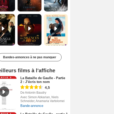
Le Triangle d'or Bande-annonce VF
Les Silences de Riyad Bande-annonce VO STFR
Les Matins merveilleux Bande-annonce VF
Bandes-annonces à ne pas manquer
illeurs films à l'affiche
La Bataille de Gaulle - Partie
2 : J’écris ton nom
4,5
De Antonin Baudry
Avec Simon Abkarian, Niels
Schneider, Anamaria Vartolomei
Bande-annonce