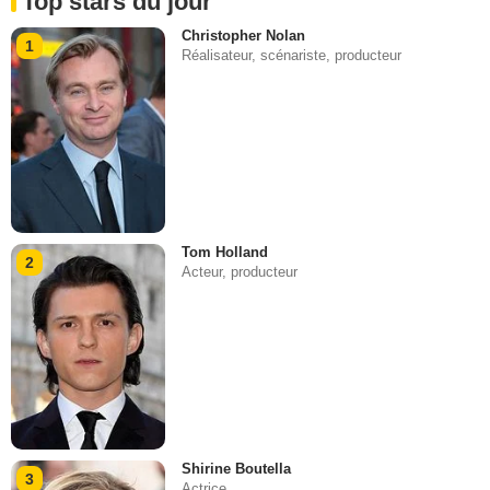
Top stars du jour
Christopher Nolan
1
Réalisateur, scénariste, producteur
Tom Holland
2
Acteur, producteur
Shirine Boutella
3
Actrice