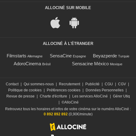
ALLOCINÉ SUR MOBILE
ALLOCINÉ À L'ÉTRANGER
Filmstarts
SensaCine
Beyazperde
Allemagne
Espagne
Turquie
AdoroCinema
Sensacine México
Brésil
Mexique
Contact
|
Qui sommes-nous
|
Recrutement
|
Publicité
|
CGU
|
CGV
|
Politique de cookies
|
Préférences cookies
|
Données Personnelles
|
Revue de presse
|
Charte d'écriture
|
Les services AlloCiné
|
Gérer Utiq
|
©AlloCiné
Retrouvez tous les horaires et infos de votre cinéma sur le numéro AlloCiné :
0 892 892 892
(0,90€/minute)