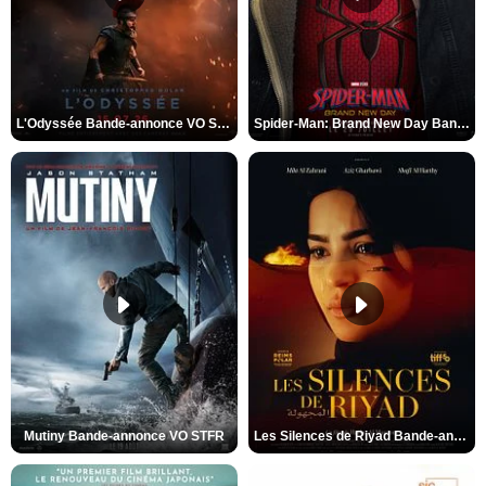
L'Odyssée Bande-annonce VO STFR
Spider-Man: Brand New Day Bande-annonce VO STFR
Mutiny Bande-annonce VO STFR
Les Silences de Riyad Bande-annonce VO STFR