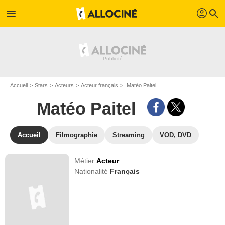
profil
menu
search
Accueil
Stars
Acteurs
Acteur français
Matéo Paitel
Matéo Paitel
Accueil
Filmographie
Streaming
VOD, DVD
Métier
Acteur
Nationalité
Français