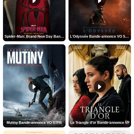
Spider-Man: Brand New Day Bande-annonce VO STFR
L'Odyssée Bande-annonce VO STFR
Mutiny Bande-annonce VO STFR
Le Triangle d'or Bande-annonce VF