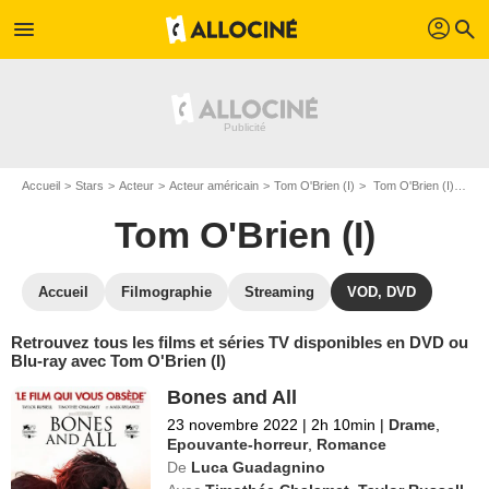
profil
menu
search
Accueil
Stars
Acteur
Acteur américain
Tom O'Brien (I)
Tom O'Brien (I) : ses Blu-Ray, DVD, VOD, SVOD
Tom O'Brien (I)
Accueil
Filmographie
Streaming
VOD, DVD
Retrouvez tous les films et séries TV disponibles en DVD ou
Blu-ray avec Tom O'Brien (I)
Bones and All
23 novembre 2022
|
2h 10min
|
Drame
,
Epouvante-horreur
,
Romance
De
Luca Guadagnino