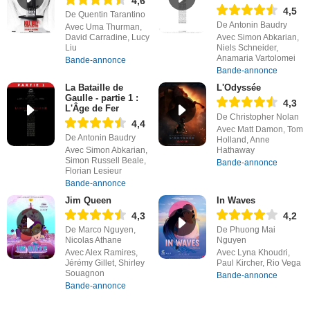
4,6
4,5
De Quentin Tarantino
De Antonin Baudry
Avec Uma Thurman,
David Carradine, Lucy
Avec Simon Abkarian,
Liu
Niels Schneider,
Anamaria Vartolomei
Bande-annonce
Bande-annonce
La Bataille de
L'Odyssée
Gaulle - partie 1 :
4,3
L'Âge de Fer
De Christopher Nolan
4,4
Avec Matt Damon, Tom
De Antonin Baudry
Holland, Anne
Avec Simon Abkarian,
Hathaway
Simon Russell Beale,
Bande-annonce
Florian Lesieur
Bande-annonce
Jim Queen
In Waves
4,3
4,2
De Marco Nguyen,
De Phuong Mai
Nicolas Athane
Nguyen
Avec Alex Ramires,
Avec Lyna Khoudri,
Jérémy Gillet, Shirley
Paul Kircher, Rio Vega
Souagnon
Bande-annonce
Bande-annonce