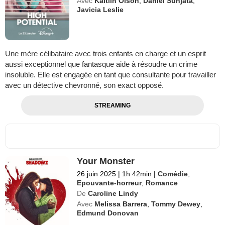
Avec
Kaitlin Olson
,
Daniel Sunjata
,
Javicia Leslie
Une mère célibataire avec trois enfants en charge et un esprit
aussi exceptionnel que fantasque aide à résoudre un crime
insoluble. Elle est engagée en tant que consultante pour travailler
avec un détective chevronné, son exact opposé.
STREAMING
Your Monster
26 juin 2025
|
1h 42min
|
Comédie
,
Epouvante-horreur
,
Romance
De
Caroline Lindy
Avec
Melissa Barrera
,
Tommy Dewey
,
Edmund Donovan