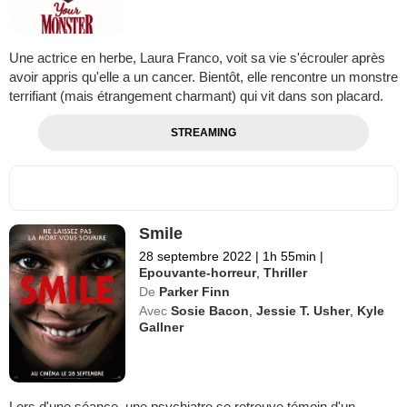
Une actrice en herbe, Laura Franco, voit sa vie s'écrouler après
avoir appris qu'elle a un cancer. Bientôt, elle rencontre un monstre
terrifiant (mais étrangement charmant) qui vit dans son placard.
STREAMING
Smile
28 septembre 2022
|
1h 55min
|
Epouvante-horreur
,
Thriller
De
Parker Finn
Avec
Sosie Bacon
,
Jessie T. Usher
,
Kyle
Gallner
Lors d'une séance, une psychiatre se retrouve témoin d'un