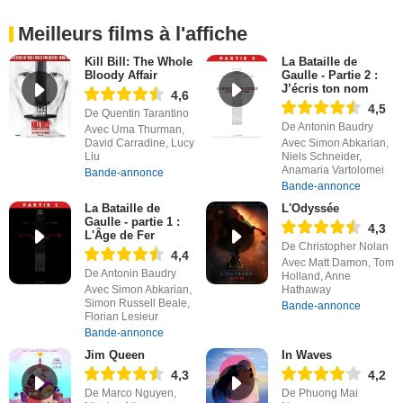
Meilleurs films à l'affiche
Kill Bill: The Whole
La Bataille de
Bloody Affair
Gaulle - Partie 2 :
J’écris ton nom
4,6
4,5
De Quentin Tarantino
De Antonin Baudry
Avec Uma Thurman,
David Carradine, Lucy
Avec Simon Abkarian,
Liu
Niels Schneider,
Anamaria Vartolomei
Bande-annonce
Bande-annonce
La Bataille de
L'Odyssée
Gaulle - partie 1 :
4,3
L'Âge de Fer
De Christopher Nolan
4,4
Avec Matt Damon, Tom
De Antonin Baudry
Holland, Anne
Avec Simon Abkarian,
Hathaway
Simon Russell Beale,
Bande-annonce
Florian Lesieur
Bande-annonce
Jim Queen
In Waves
4,3
4,2
De Marco Nguyen,
De Phuong Mai