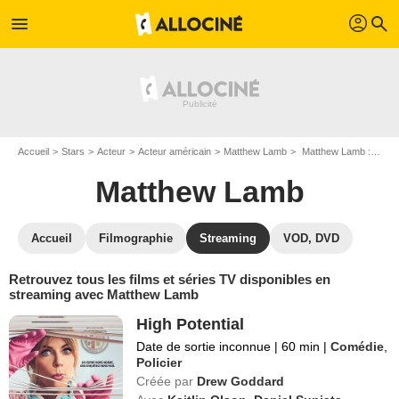
profil
menu
search
Accueil
Stars
Acteur
Acteur américain
Matthew Lamb
Matthew Lamb : Films et séries online
Matthew Lamb
Accueil
Filmographie
Streaming
VOD, DVD
Retrouvez tous les films et séries TV disponibles en
streaming avec Matthew Lamb
High Potential
Date de sortie inconnue
|
60 min
|
Comédie
,
Policier
Créée par
Drew Goddard