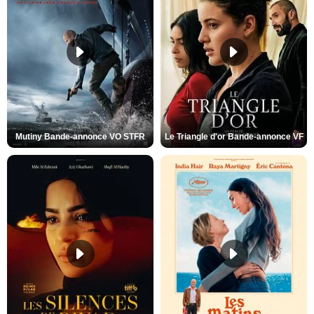
Mutiny Bande-annonce VO STFR
Le Triangle d'or Bande-annonce VF