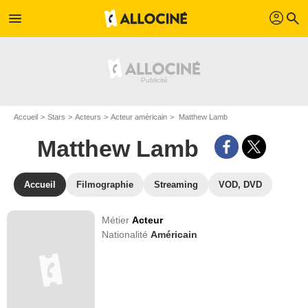
profil
menu
search
Accueil
Stars
Acteurs
Acteur américain
Matthew Lamb
Matthew Lamb
Accueil
Filmographie
Streaming
VOD, DVD
Métier
Acteur
Nationalité
Américain