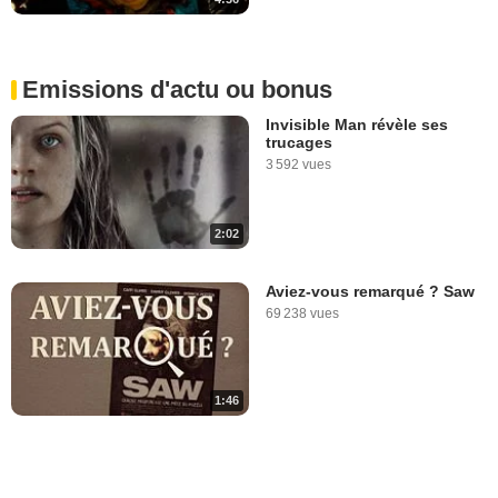
Emissions d'actu ou bonus
Invisible Man révèle ses
trucages
3 592 vues
2:02
Aviez-vous remarqué ? Saw
69 238 vues
1:46