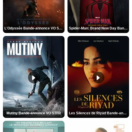
L'Odyssée Bande-annonce VO STFR
Spider-Man: Brand New Day Bande-annonce VO STFR
Mutiny Bande-annonce VO STFR
Les Silences de Riyad Bande-annonce VO STFR