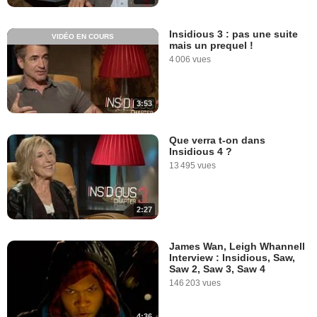
Insidious 3 : pas une suite
VIDÉO EN COURS
mais un prequel !
4 006 vues
3:53
Que verra t-on dans
Insidious 4 ?
13 495 vues
2:27
James Wan, Leigh Whannell
Interview : Insidious, Saw,
Saw 2, Saw 3, Saw 4
146 203 vues
4:36