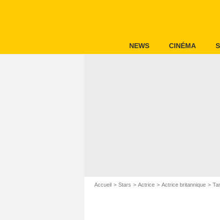
NEWS
CINÉMA
S
Accueil
Stars
Actrice
Actrice britannique
Ta