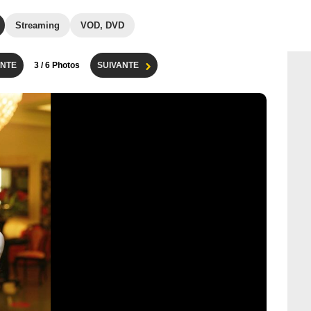
Streaming
VOD, DVD
NTE
3
/ 6 Photos
SUIVANTE