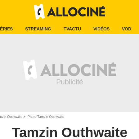
ÉRIES
STREAMING
TVACTU
VIDÉOS
VOD
mzin Outhwaite
Photo Tamzin Outhwaite
Tamzin Outhwaite