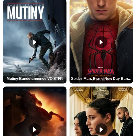
Mutiny Bande-annonce VO STFR
Spider-Man: Brand New Day Bande-annonce VO STFR