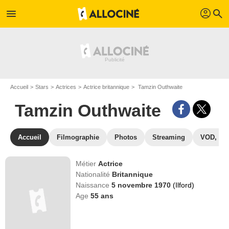
profil
menu
search
Accueil
Stars
Actrices
Actrice britannique
Tamzin Outhwaite
Tamzin Outhwaite
Accueil
Filmographie
Photos
Streaming
VOD, DV
Métier
Actrice
Nationalité
Britannique
Naissance
5 novembre 1970
(Ilford)
Age
55
ans