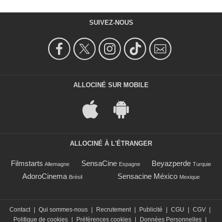
SUIVEZ-NOUS
ALLOCINÉ SUR MOBILE
ALLOCINÉ À L'ÉTRANGER
Filmstarts
SensaCine
Beyazperde
Allemagne
Espagne
Turquie
AdoroCinema
Sensacine México
Brésil
Mexique
Contact
|
Qui sommes-nous
|
Recrutement
|
Publicité
|
CGU
|
CGV
|
Politique de cookies
|
Préférences cookies
|
Données Personnelles
|