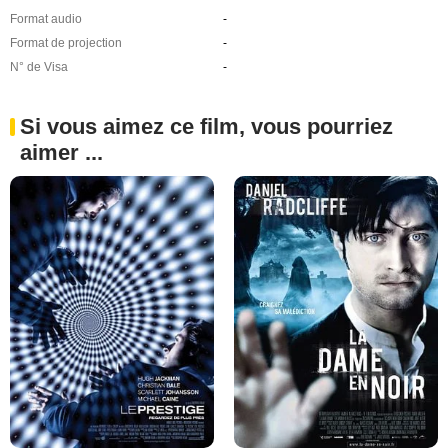
Format audio
-
Format de projection
-
N° de Visa
-
Si vous aimez ce film, vous pourriez
aimer ...