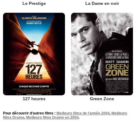
Le Prestige
La Dame en noir
127 heures
Green Zone
Pour découvrir d'autres films :
Meilleurs films de l'année 2004
,
Meilleurs
films Drame
,
Meilleurs films Drame en 2004
.