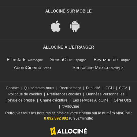
ALLOCINÉ SUR MOBILE
ALLOCINÉ À L'ÉTRANGER
Filmstarts
SensaCine
Beyazperde
Allemagne
Espagne
Turquie
AdoroCinema
Sensacine México
Brésil
Mexique
Contact
|
Qui sommes-nous
|
Recrutement
|
Publicité
|
CGU
|
CGV
|
Politique de cookies
|
Préférences cookies
|
Données Personnelles
|
Revue de presse
|
Charte d'écriture
|
Les services AlloCiné
|
Gérer Utiq
|
©AlloCiné
Retrouvez tous les horaires et infos de votre cinéma sur le numéro AlloCiné :
0 892 892 892
(0,90€/minute)