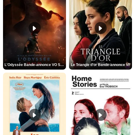
L'Odyssée Bande-annonce VO STFR
Le Triangle d'or Bande-annonce VF