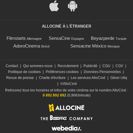
ALLOCINÉ À L'ÉTRANGER
Filmstarts
SensaCine
Beyazperde
Allemagne
Espagne
Turquie
AdoroCinema
Sensacine México
Brésil
Mexique
Contact
|
Qui sommes-nous
|
Recrutement
|
Publicité
|
CGU
|
CGV
|
Politique de cookies
|
Préférences cookies
|
Données Personnelles
|
Revue de presse
|
Charte d'écriture
|
Les services AlloCiné
|
Gérer Utiq
|
©AlloCiné
Retrouvez tous les horaires et infos de votre cinéma sur le numéro AlloCiné :
0 892 892 892
(0,90€/minute)