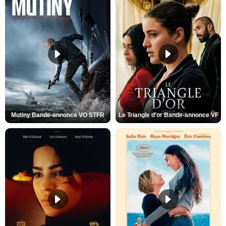
Mutiny Bande-annonce VO STFR
Le Triangle d'or Bande-annonce VF