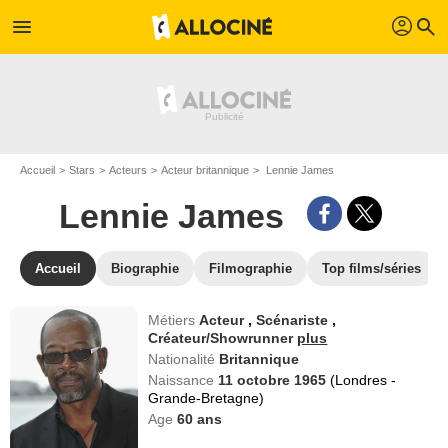
profil
menu
search
Accueil
Stars
Acteurs
Acteur britannique
Lennie James
Lennie James
Accueil
Biographie
Filmographie
Top films/séries
Métiers
Acteur
,
Scénariste
,
Créateur/Showrunner
plus
Nationalité
Britannique
Naissance
11 octobre 1965
(Londres -
Grande-Bretagne)
Age
60
ans