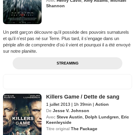
Avec
Henry Cavill
,
Amy Adams
,
Michael
Shannon
Un petit garçon découvre qu'il possède des pouvoirs surnaturels
et qu'il n'est pas né sur Terre. Plus tard, il s'engage dans un
périple afin de comprendre d'où il vient et pourquoi il a été envoyé
sur notre planète.
STREAMING
Killers Game / Dette de sang
1 juillet 2013
|
1h 39min
|
Action
De
Jesse V. Johnson
Avec
Steve Austin
,
Dolph Lundgren
,
Eric
Keenleyside
Titre original
The Package