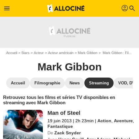
profil
menu
search
Accueil
Stars
Acteur
Acteur américain
Mark Gibbon
Mark Gibbon : Films et séries online
Mark Gibbon
Accueil
Filmographie
News
Streaming
VOD, DVD
Retrouvez tous les films et séries TV disponibles en
streaming avec Mark Gibbon
Man of Steel
19 juin 2013
|
2h 23min
|
Action
,
Aventure
,
Fantastique
De
Zack Snyder