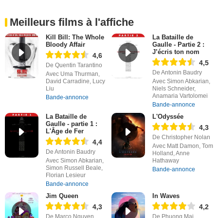
Meilleurs films à l'affiche
Kill Bill: The Whole
La Bataille de
Bloody Affair
Gaulle - Partie 2 :
J’écris ton nom
4,6
4,5
De Quentin Tarantino
De Antonin Baudry
Avec Uma Thurman,
David Carradine, Lucy
Avec Simon Abkarian,
Liu
Niels Schneider,
Anamaria Vartolomei
Bande-annonce
Bande-annonce
La Bataille de
L'Odyssée
Gaulle - partie 1 :
4,3
L'Âge de Fer
De Christopher Nolan
4,4
Avec Matt Damon, Tom
De Antonin Baudry
Holland, Anne
Avec Simon Abkarian,
Hathaway
Simon Russell Beale,
Bande-annonce
Florian Lesieur
Bande-annonce
Jim Queen
In Waves
4,3
4,2
De Marco Nguyen,
De Phuong Mai