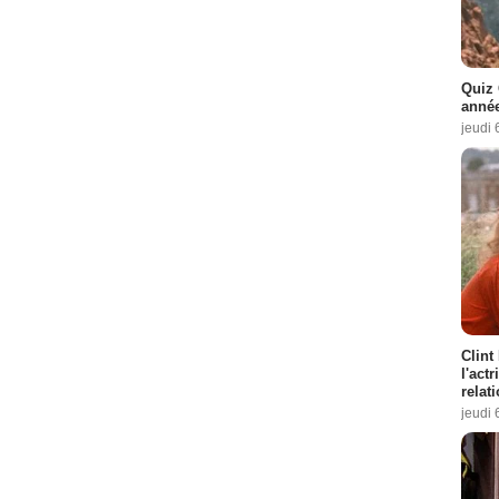
Quiz 
année
jeudi 
Clint
l'act
relat
jeudi 