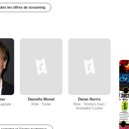
outes les offres de streaming
ber
Daniella Monet
Daran Norris
Magnate
Rôle : Tootie
Rôle : Timmy's Dad /
Animated Cosmo