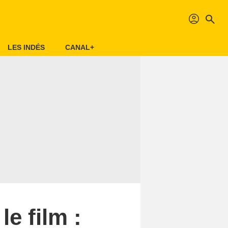
profil
search
LES INDÉS
CANAL+
e film :