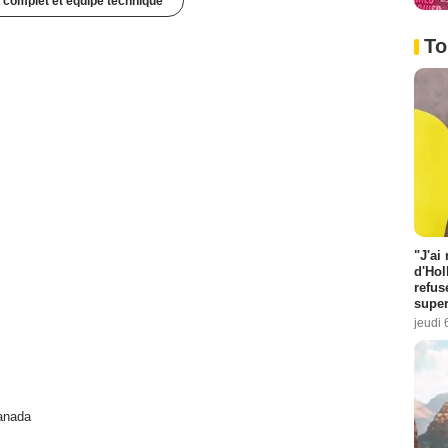
 complet et équipe technique
To
"J'ai
d'Hol
refus
super
jeudi 
anada