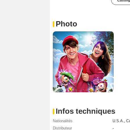
Casting
Photo
Infos techniques
Nationalités
U.S.A.
,
C
Distributeur
-