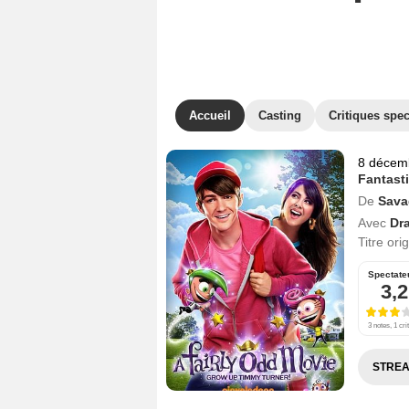
Accueil
Casting
Critiques spec
8 décem
Fantast
De
Sava
Avec
Dra
Titre ori
Spectate
3,2
3 notes, 1 cri
STREA