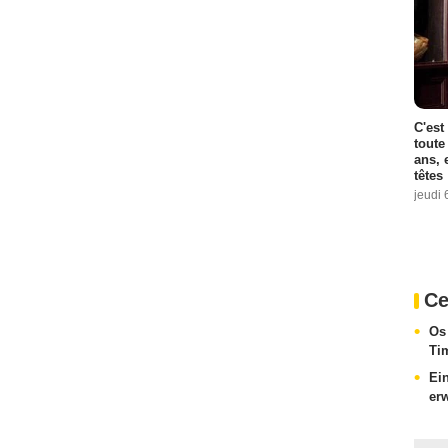
C'est
toute
ans, 
têtes
jeudi 
Ce
Os
Ti
Ei
er