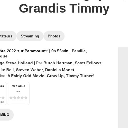
Grandis Timmy
tateurs
Streaming
Photos
bre 2022
sur Paramount+
|
0h 56min
|
Famille
,
ique
ge Steve Holland
Par
Butch Hartman
,
Scott Fellows
|
ke Bell
,
Steven Weber
,
Daniella Monet
ginal
A Fairly Odd Movie: Grow Up, Timmy Turner!
urs
Mes amis
--
tique
MING