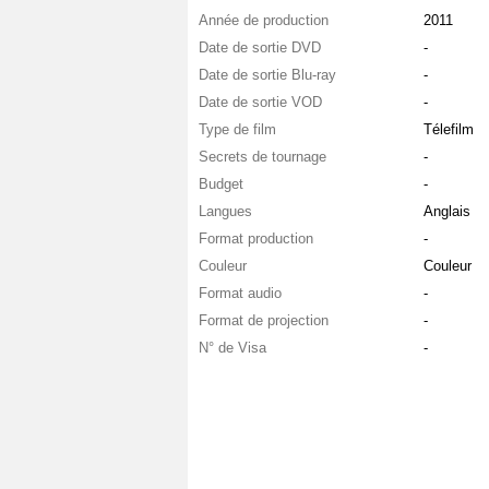
Année de production
2011
Date de sortie DVD
-
Date de sortie Blu-ray
-
Date de sortie VOD
-
Type de film
Télefilm
Secrets de tournage
-
Budget
-
Langues
Anglais
Format production
-
Couleur
Couleur
Format audio
-
Format de projection
-
N° de Visa
-