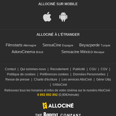
ALLOCINÉ SUR MOBILE
ALLOCINÉ À L'ÉTRANGER
Filmstarts
SensaCine
Beyazperde
Allemagne
Espagne
Turquie
AdoroCinema
Sensacine México
Brésil
Mexique
Contact
|
Qui sommes-nous
|
Recrutement
|
Publicité
|
CGU
|
CGV
|
Politique de cookies
|
Préférences cookies
|
Données Personnelles
|
Revue de presse
|
Charte d'écriture
|
Les services AlloCiné
|
Gérer Utiq
|
©AlloCiné
Retrouvez tous les horaires et infos de votre cinéma sur le numéro AlloCiné :
0 892 892 892
(0,90€/minute)