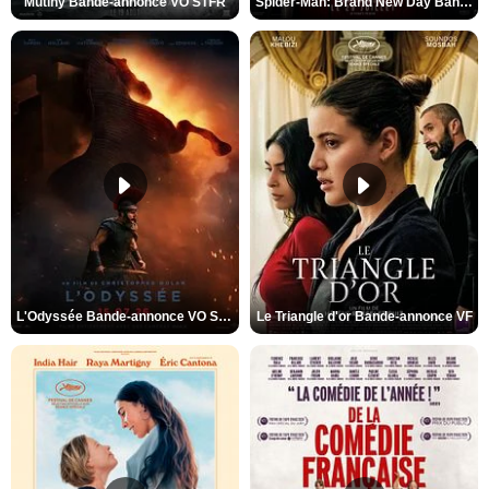
Mutiny Bande-annonce VO STFR
Spider-Man: Brand New Day Bande-annonce VO STFR
L'Odyssée Bande-annonce VO STFR
Le Triangle d'or Bande-annonce VF