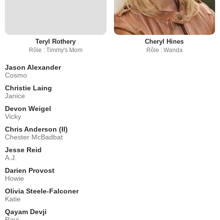
Teryl Rothery
Cheryl Hines
Rôle : Timmy's Mom
Rôle : Wanda
Jason Alexander
Cosmo
Christie Laing
Janice
Devon Weigel
Vicky
Chris Anderson (II)
Chester McBadbat
Jesse Reid
A.J.
Darien Provost
Howie
Olivia Steele-Falconer
Katie
Qayam Devji
Ravi