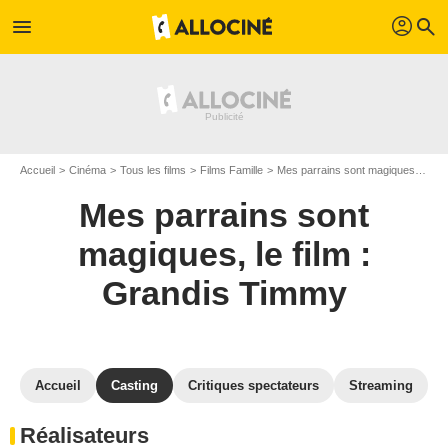
profil
menu
search
Accueil
Cinéma
Tous les films
Films Famille
Mes parrains sont magiques, le film : Grandis Timmy
Mes parrains sont
magiques, le film :
Grandis Timmy
Accueil
Casting
Critiques spectateurs
Streaming
Réalisateurs