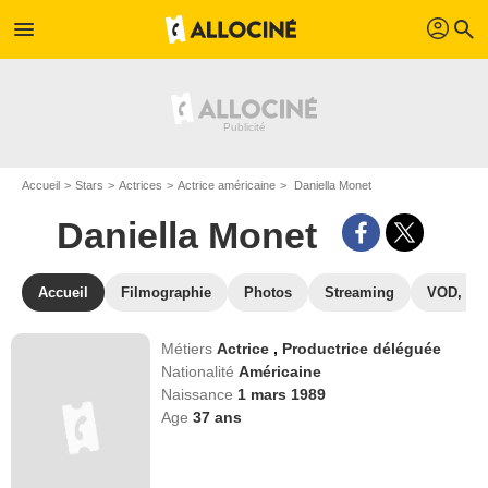
profil
menu
search
Accueil
Stars
Actrices
Actrice américaine
Daniella Monet
Daniella Monet
Accueil
Filmographie
Photos
Streaming
VOD, DV
Métiers
Actrice
,
Productrice déléguée
Nationalité
Américaine
Naissance
1 mars 1989
Age
37
ans