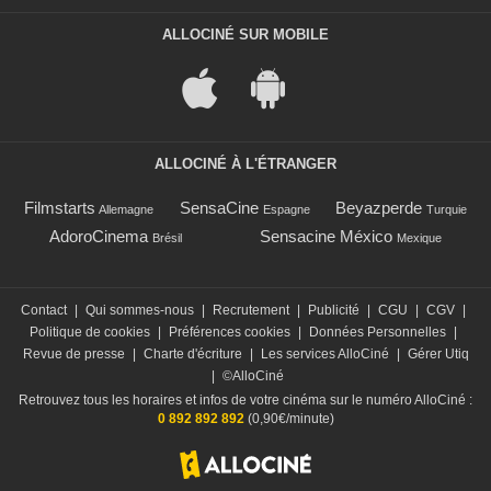
ALLOCINÉ SUR MOBILE
ALLOCINÉ À L'ÉTRANGER
Filmstarts
SensaCine
Beyazperde
Allemagne
Espagne
Turquie
AdoroCinema
Sensacine México
Brésil
Mexique
Contact
|
Qui sommes-nous
|
Recrutement
|
Publicité
|
CGU
|
CGV
|
Politique de cookies
|
Préférences cookies
|
Données Personnelles
|
Revue de presse
|
Charte d'écriture
|
Les services AlloCiné
|
Gérer Utiq
|
©AlloCiné
Retrouvez tous les horaires et infos de votre cinéma sur le numéro AlloCiné :
0 892 892 892
(0,90€/minute)