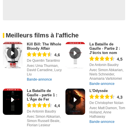
Meilleurs films à l'affiche
Kill Bill: The Whole
La Bataille de
Bloody Affair
Gaulle - Partie 2 :
J’écris ton nom
4,6
4,5
De Quentin Tarantino
De Antonin Baudry
Avec Uma Thurman,
David Carradine, Lucy
Avec Simon Abkarian,
Liu
Niels Schneider,
Anamaria Vartolomei
Bande-annonce
Bande-annonce
La Bataille de
L'Odyssée
Gaulle - partie 1 :
4,3
L'Âge de Fer
De Christopher Nolan
4,4
Avec Matt Damon, Tom
De Antonin Baudry
Holland, Anne
Avec Simon Abkarian,
Hathaway
Simon Russell Beale,
Bande-annonce
Florian Lesieur