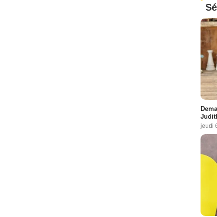
Sé
Demai
Judit
jeudi 