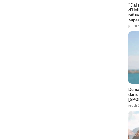
"J'ai
d'Hol
refus
super
jeudi 
Demai
dans 
[SPO
jeudi 