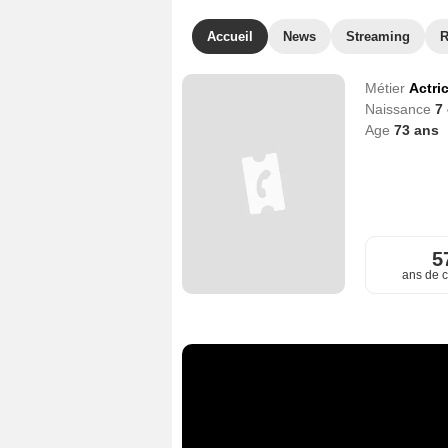
Accueil
News
Streaming
R
Métier
Actri
Naissance
7
Age
73
ans
5
ans de c