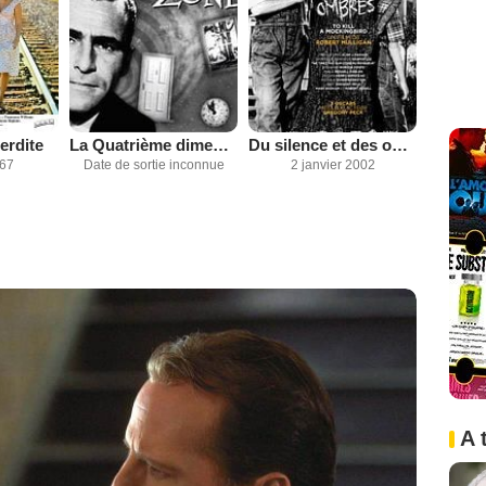
erdite
La Quatrième dimension
Du silence et des ombres
967
Date de sortie inconnue
2 janvier 2002
A 