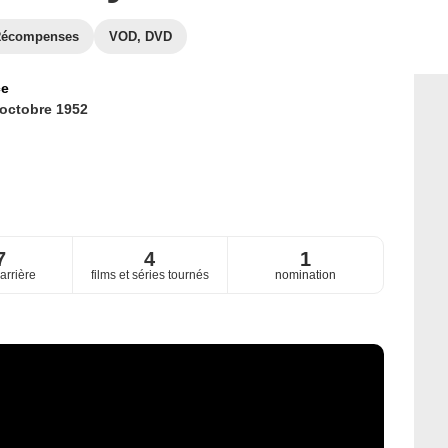
écompenses
VOD, DVD
ce
 octobre 1952
7
4
1
arrière
films et séries tournés
nomination